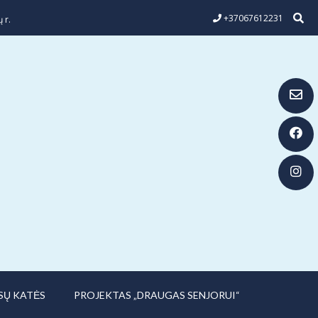
+37067612231
 r.
SŲ KATĖS
PROJEKTAS „DRAUGAS SENJORUI“