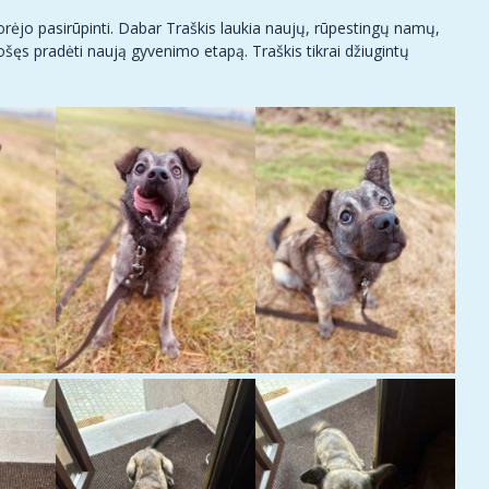
orėjo pasirūpinti. Dabar Traškis laukia naujų, rūpestingų namų,
uošęs pradėti naują gyvenimo etapą. Traškis tikrai džiugintų