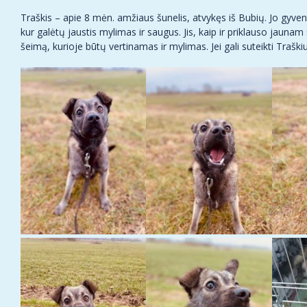
Traškis – apie 8 mėn. amžiaus šunelis, atvykęs iš Bubių. Jo gyve
kur galėtų jaustis mylimas ir saugus. Jis, kaip ir priklauso jauna
šeimą, kurioje būtų vertinamas ir mylimas. Jei gali suteikti Traški