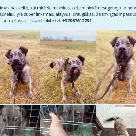
nimas pasikeitė, kai mirė šeimininkas, o šeimininkė nesugebėjo ar nen
m šuneliui, yra super linksmas, aktyvus, draugiškas, žaismingas ir pasir
ui antrą šansą – skambinkite tel.
+37067612231