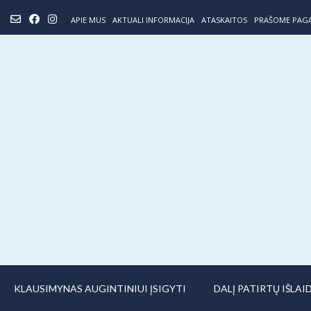
Skip
APIE MUS
AKTUALI INFORMACIJA
ATASKAITOS
PRAŠOME PAG
to
content
KLAUSIMYNAS AUGINTINIUI ĮSIGYTI
DALĮ PATIRTŲ IŠLA