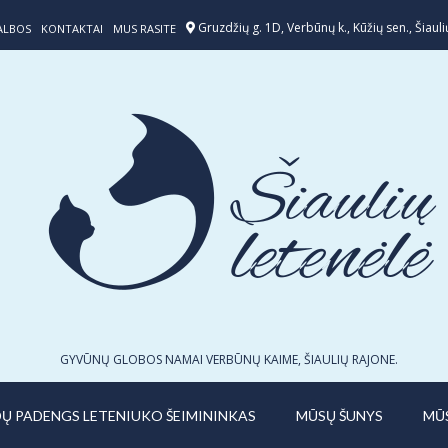
Gruzdžių g. 1D, Verbūnų k., Kūžių sen., Šiaulių
ALBOS
KONTAKTAI
MUS RASITE
GYVŪNŲ GLOBOS NAMAI VERBŪNŲ KAIME, ŠIAULIŲ RAJONE.
IDŲ PADENGS LETENIUKO ŠEIMININKAS
MŪSŲ ŠUNYS
MŪ