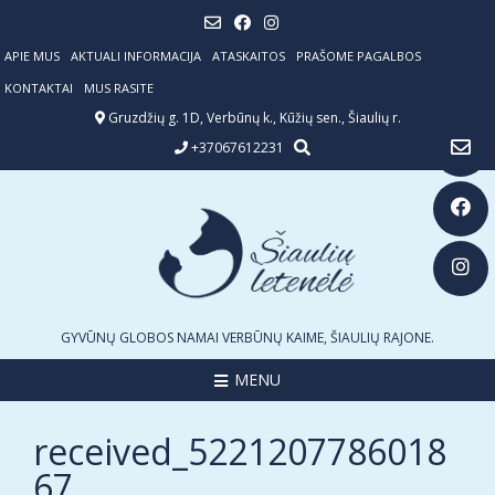
Skip
to
content
APIE MUS
AKTUALI INFORMACIJA
ATASKAITOS
PRAŠOME PAGALBOS
KONTAKTAI
MUS RASITE
Gruzdžių g. 1D, Verbūnų k., Kūžių sen., Šiaulių r.
+37067612231
GYVŪNŲ GLOBOS NAMAI VERBŪNŲ KAIME, ŠIAULIŲ RAJONE.
MENU
received_5221207786018
67