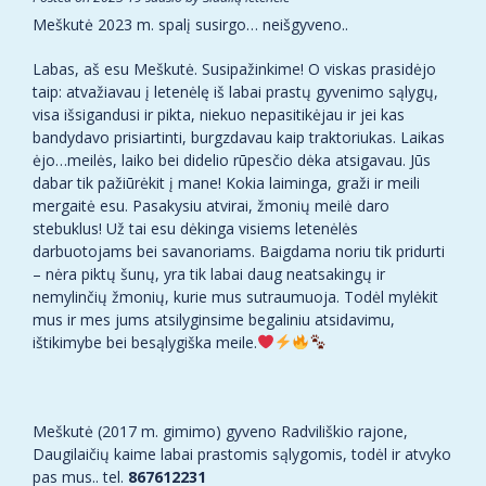
Meškutė 2023 m. spalį susirgo… neišgyveno..
Labas, aš esu Meškutė. Susipažinkime! O viskas prasidėjo
taip: atvažiavau į letenėlę iš labai prastų gyvenimo sąlygų,
visa išsigandusi ir pikta, niekuo nepasitikėjau ir jei kas
bandydavo prisiartinti, burgzdavau kaip traktoriukas. Laikas
ėjo…meilės, laiko bei didelio rūpesčio dėka atsigavau. Jūs
dabar tik pažiūrėkit į mane! Kokia laiminga, graži ir meili
mergaitė esu. Pasakysiu atvirai, žmonių meilė daro
stebuklus! Už tai esu dėkinga visiems letenėlės
darbuotojams bei savanoriams. Baigdama noriu tik pridurti
– nėra piktų šunų, yra tik labai daug neatsakingų ir
nemylinčių žmonių, kurie mus sutraumuoja. Todėl mylėkit
mus ir mes jums atsilyginsime begaliniu atsidavimu,
ištikimybe bei besąlygiška meile.
Meškutė (2017 m. gimimo) gyveno Radviliškio rajone,
Daugilaičių kaime labai prastomis sąlygomis, todėl ir atvyko
pas mus.. tel.
867612231