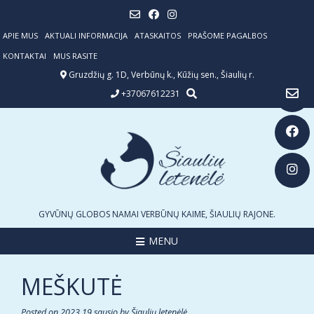
Skip
to
content
APIE MUS
AKTUALI INFORMACIJA
ATASKAITOS
PRAŠOME PAGALBOS
KONTAKTAI
MUS RASITE
Gruzdžių g. 1D, Verbūnų k., Kūžių sen., Šiaulių r.
+37067612231
GYVŪNŲ GLOBOS NAMAI VERBŪNŲ KAIME, ŠIAULIŲ RAJONE.
MENU
MEŠKUTĖ
Posted on
2023 19 sausio
by
Šiaulių letenėlė