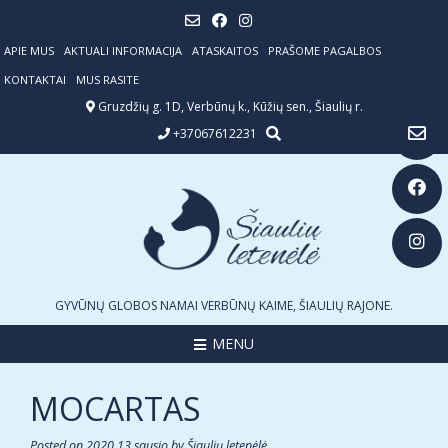
Skip
to
content
APIE MUS
AKTUALI INFORMACIJA
ATASKAITOS
PRAŠOME PAGALBOS
KONTAKTAI
MUS RASITE
Gruzdžių g. 1D, Verbūnų k., Kūžių sen., Šiaulių r.
+37067612231
GYVŪNŲ GLOBOS NAMAI VERBŪNŲ KAIME, ŠIAULIŲ RAJONE.
MENU
MOCARTAS
Posted on
2020 13 sausio
by
Šiaulių letenėlė