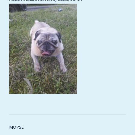
Post
MOPSĖ
navigation