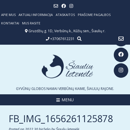
Skip
to
content
APIE MUS
AKTUALI INFORMACIJA
ATASKAITOS
PRAŠOME PAGALBOS
KONTAKTAI
MUS RASITE
Gruzdžių g. 1D, Verbūnų k., Kūžių sen., Šiaulių r.
+37067612231
GYVŪNŲ GLOBOS NAMAI VERBŪNŲ KAIME, ŠIAULIŲ RAJONE.
MENU
FB_IMG_1656261125878
Posted on
2022 30 birželio
by
Šiaulių letenėlė