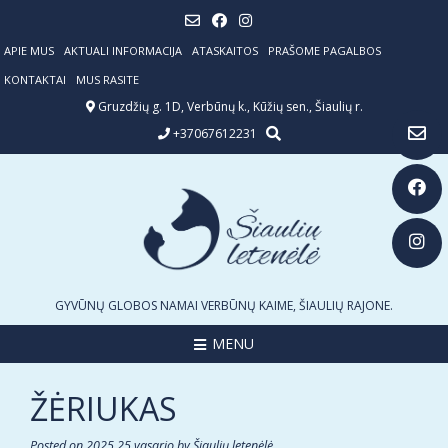
Skip
to
content
APIE MUS
AKTUALI INFORMACIJA
ATASKAITOS
PRAŠOME PAGALBOS
KONTAKTAI
MUS RASITE
Gruzdžių g. 1D, Verbūnų k., Kūžių sen., Šiaulių r.
+37067612231
GYVŪNŲ GLOBOS NAMAI VERBŪNŲ KAIME, ŠIAULIŲ RAJONE.
MENU
ŽĖRIUKAS
Posted on
2025 25 vasario
by
Šiaulių letenėlė