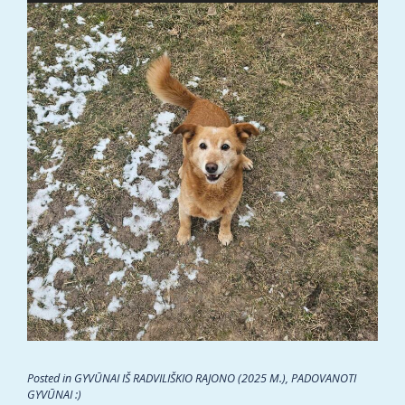
Posted in
GYVŪNAI IŠ RADVILIŠKIO RAJONO (2025 M.)
,
PADOVANOTI
GYVŪNAI :)