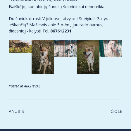
Išaiškėjo, kad abiejų šunelių šeimininkui nebereikia…
Du šuniukai, rasti Vijoliuose, atvyko į Sneigius! Gal yra
ieškančių? Mažesnis apie 5 mėn., jau rado namus,
didesnioji- kalytė! Tel.
867612231
Posted in
ARCHYVAS
Post
ANUBIS
ČIOLĖ
navigation