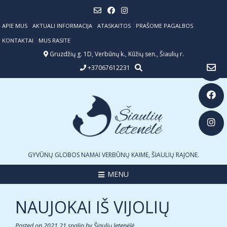
Skip
to
content
APIE MUS
AKTUALI INFORMACIJA
ATASKAITOS
PRAŠOME PAGALBOS
KONTAKTAI
MUS RASITE
Gruzdžių g. 1D, Verbūnų k., Kūžių sen., Šiaulių r.
+37067612231
GYVŪNŲ GLOBOS NAMAI VERBŪNŲ KAIME, ŠIAULIŲ RAJONE.
MENU
NAUJOKAI IŠ VIJOLIŲ
Posted on
2021 21 spalio
by
Šiaulių letenėlė