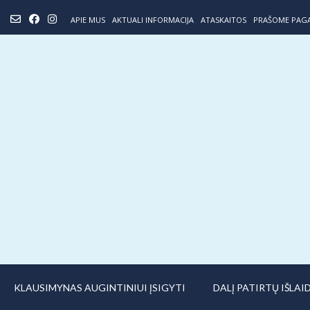
Skip
APIE MUS
AKTUALI INFORMACIJA
ATASKAITOS
PRAŠOME PAG
to
content
KLAUSIMYNAS AUGINTINIUI ĮSIGYTI
DALĮ PATIRTŲ IŠLA