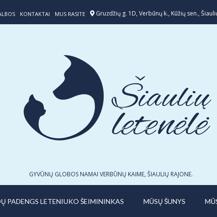
Gruzdžių g. 1D, Verbūnų k., Kūžių sen., Šiaulių
ALBOS
KONTAKTAI
MUS RASITE
GYVŪNŲ GLOBOS NAMAI VERBŪNŲ KAIME, ŠIAULIŲ RAJONE.
IDŲ PADENGS LETENIUKO ŠEIMININKAS
MŪSŲ ŠUNYS
MŪ