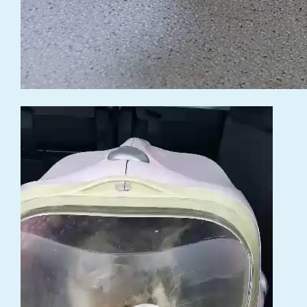
Video
grotuvas