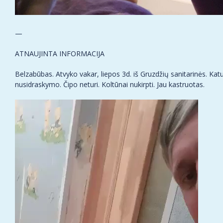
—
ATNAUJINTA INFORMACIJA
Belzabūbas. Atvyko vakar, liepos 3d. iš Gruzdžių sanitarinės. Kat
nusidraskymo. Čipo neturi. Koltūnai nukirpti. Jau kastruotas.
Video
grotuvas