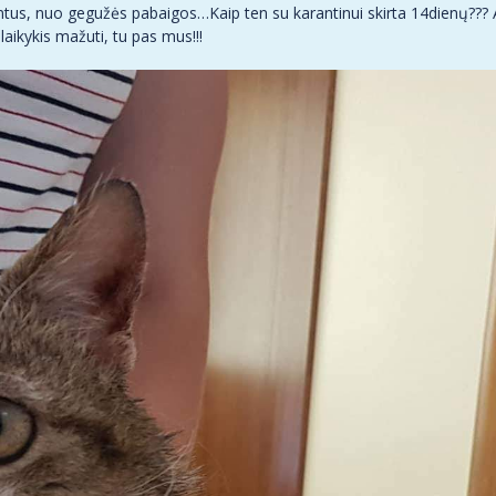
ntus, nuo gegužės pabaigos…Kaip ten su karantinui skirta 14dienų???
aikykis mažuti, tu pas mus!!!