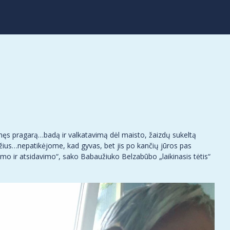
ęs pragarą…badą ir valkatavimą dėl maisto, žaizdų sukeltą
džius…nepatikėjome, kad gyvas, bet jis po kančių jūros pas
gumo ir atsidavimo“, sako Babaužiuko Belzabūbo „laikinasis tėtis“