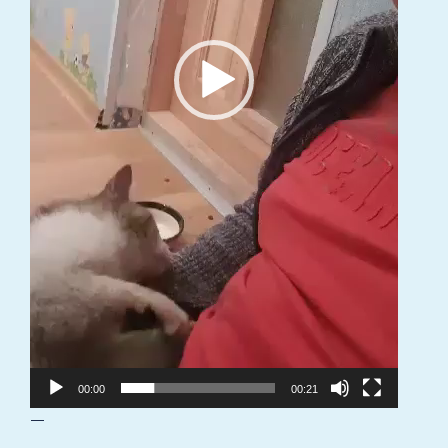
00:00
00:21
—