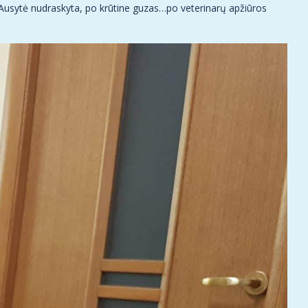
 Ausytė nudraskyta, po krūtine guzas…po veterinarų apžiūros