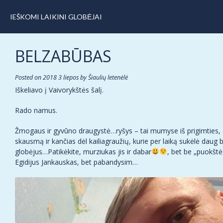
IEŠKOMI LAIKINI GLOBĖJAI
BELZABŪBAS
Posted on
2018 3 liepos
by
Šiaulių letenėlė
Iškeliavo į Vaivorykštės šalį.
Rado namus.
Žmogaus ir gyvūno draugystė…ryšys – tai mumyse iš prigimties,
skausmą ir kančias dėl kailiagraužių, kurie per laiką sukėlė dau
globėjus…Patikėkite, murziukas jis ir dabar
, bet be „puokštė
Egidijus Jankauskas, bet pabandysim…