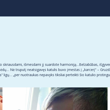
 o skriausdami, išmesdami jį suardote harmoniją…Belzabūbas, išgyven
g bėdų… Nė truputį neatsigavęs katulis buvo įmestas į „karcerį“ – Gruz
s“ ligų… „per nuotraukas nepavyks tiksliai perteikti šio katulio protin