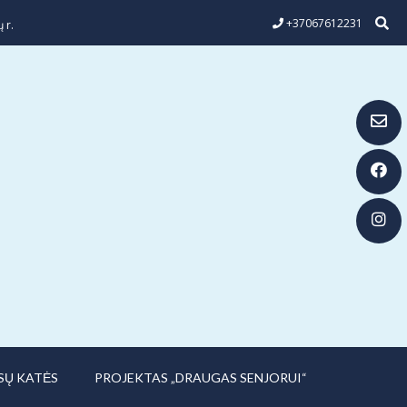
+37067612231
 r.
SŲ KATĖS
PROJEKTAS „DRAUGAS SENJORUI“