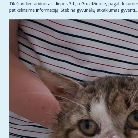
Tik šiandien atiduotas…liepos 3d., o Gruzdžiuose, pagal dokume
patikslinsime informaciją. Stebina gyvūnėlių atkaklumas gyventi…l