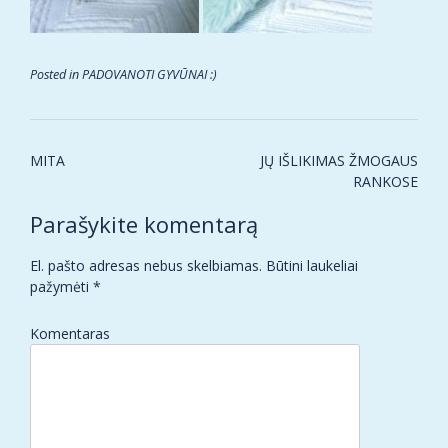
Posted in
PADOVANOTI GYVŪNAI :)
Post
MITA
JŲ IŠLIKIMAS ŽMOGAUS
navigation
RANKOSE
Parašykite komentarą
El. pašto adresas nebus skelbiamas.
Būtini laukeliai
pažymėti
*
Komentaras