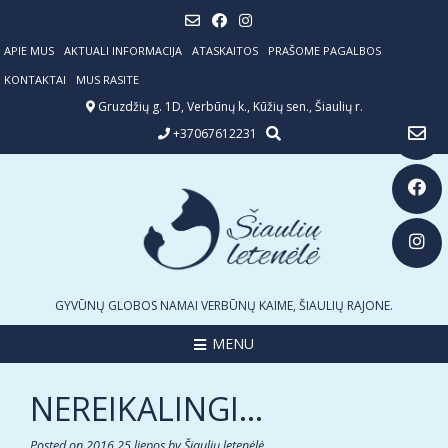
Skip
to
content
APIE MUS
AKTUALI INFORMACIJA
ATASKAITOS
PRAŠOME PAGALBOS
KONTAKTAI
MUS RASITE
Gruzdžių g. 1D, Verbūnų k., Kūžių sen., Šiaulių r.
+37067612231
GYVŪNŲ GLOBOS NAMAI VERBŪNŲ KAIME, ŠIAULIŲ RAJONE.
MENU
NEREIKALINGI…
Posted on
2016 25 liepos
by
Šiaulių letenėlė