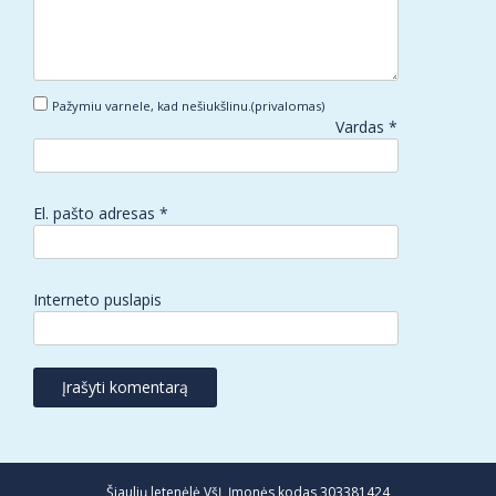
Pažymiu varnele, kad nešiukšlinu.(privalomas)
Vardas
*
El. pašto adresas
*
Interneto puslapis
Šiaulių letenėlė VšĮ, Įmonės kodas 303381424