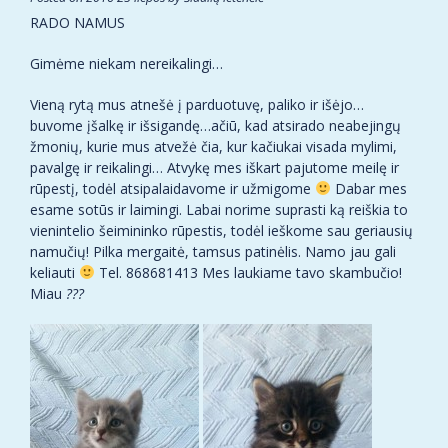
RADO NAMUS
Gimėme niekam nereikalingi…
Vieną rytą mus atnešė į parduotuvę, paliko ir išėjo…
buvome įšalkę ir išsigandę…ačiū, kad atsirado neabejingų
žmonių, kurie mus atvežė čia, kur kačiukai visada mylimi,
pavalgę ir reikalingi… Atvykę mes iškart pajutome meilę ir
rūpestį, todėl atsipalaidavome ir užmigome
Dabar mes
esame sotūs ir laimingi. Labai norime suprasti ką reiškia to
vienintelio šeimininko rūpestis, todėl ieškome sau geriausių
namučių! Pilka mergaitė, tamsus patinėlis. Namo jau gali
keliauti
Tel. 868681413 Mes laukiame tavo skambučio!
Miau
?
?
?