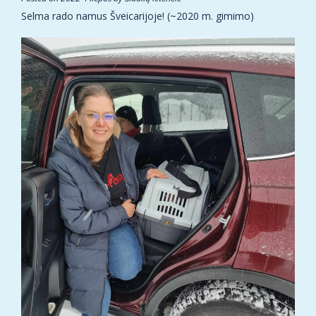
Selma rado namus Šveicarijoje! (~2020 m. gimimo)