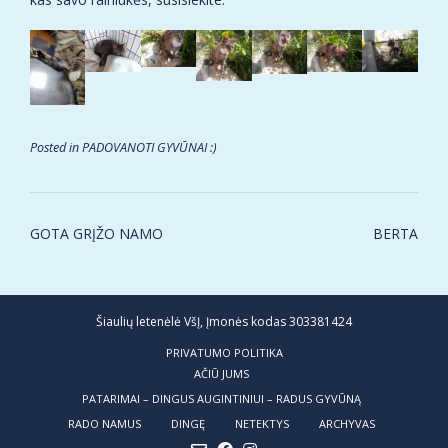
Posted in
PADOVANOTI GYVŪNAI :)
Post
GOTA GRĮŽO NAMO
BERTA
navigation
Šiaulių letenėlė VšĮ, Įmonės kodas 303381424
PRIVATUMO POLITIKA
AČIŪ JUMS
PATARIMAI – DINGUS AUGINTINIUI – RADUS GYVŪNĄ
RADO NAMUS
DINGĘ
NETEKTYS
ARCHYVAS