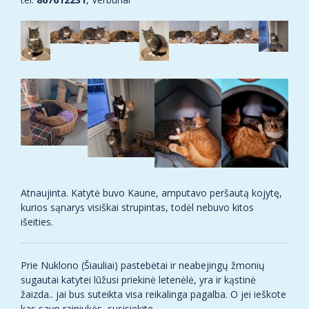
Atnaujinta. Katytė buvo Kaune, amputavo peršautą kojytę,
kurios sąnarys visiškai strupintas, todėl nebuvo kitos
išeities.
Prie Nuklono (Šiauliai) pastebėtai ir neabejingų žmonių
sugautai katytei lūžusi priekinė letenėlė, yra ir kąstinė
žaizda.. jai bus suteikta visa reikalinga pagalba. O jei ieškote
kas savo rainiukės, susisiekite.