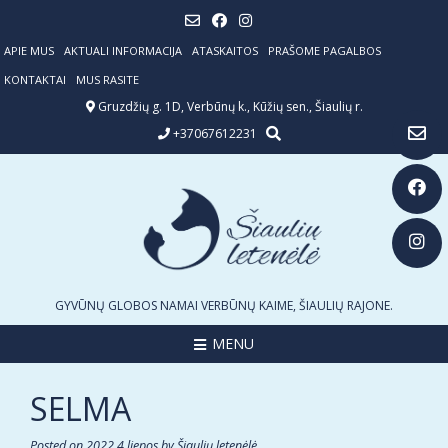
Skip
to
content
APIE MUS
AKTUALI INFORMACIJA
ATASKAITOS
PRAŠOME PAGALBOS
KONTAKTAI
MUS RASITE
Gruzdžių g. 1D, Verbūnų k., Kūžių sen., Šiaulių r.
+37067612231
GYVŪNŲ GLOBOS NAMAI VERBŪNŲ KAIME, ŠIAULIŲ RAJONE.
MENU
SELMA
Posted on
2022 4 liepos
by
Šiaulių letenėlė