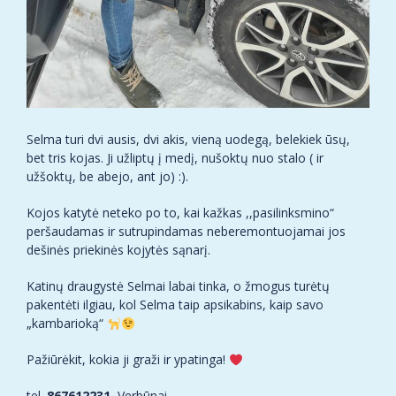
Selma turi dvi ausis, dvi akis, vieną uodegą, belekiek ūsų,
bet tris kojas. Ji užliptų į medį, nušoktų nuo stalo ( ir
užšoktų, be abejo, ant jo) :).
Kojos katytė neteko po to, kai kažkas ,,pasilinksmino“
peršaudamas ir sutrupindamas neberemontuojamai jos
dešinės priekinės kojytės sąnarį.
Katinų draugystė Selmai labai tinka, o žmogus turėtų
pakentėti ilgiau, kol Selma taip apsikabins, kaip savo
„kambarioką“
Pažiūrėkit, kokia ji graži ir ypatinga!
tel.
867612231
, Verbūnai