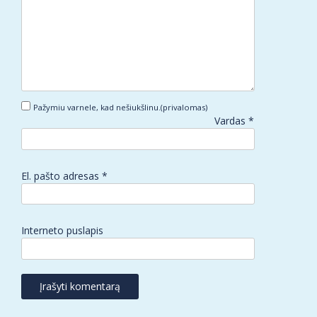
Pažymiu varnele, kad nešiukšlinu.(privalomas)
Vardas
*
El. pašto adresas
*
Interneto puslapis