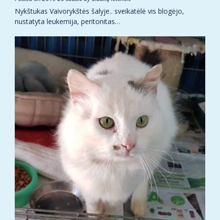
Nykštukas Vaivorykštės šalyje.. sveikatėlė vis blogėjo,
nustatyta leukemija, peritonitas…