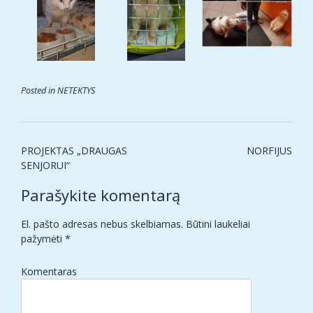
Posted in
NETEKTYS
Post
PROJEKTAS „DRAUGAS
NORFIJUS
navigation
SENJORUI“
Parašykite komentarą
El. pašto adresas nebus skelbiamas.
Būtini laukeliai
pažymėti
*
Komentaras