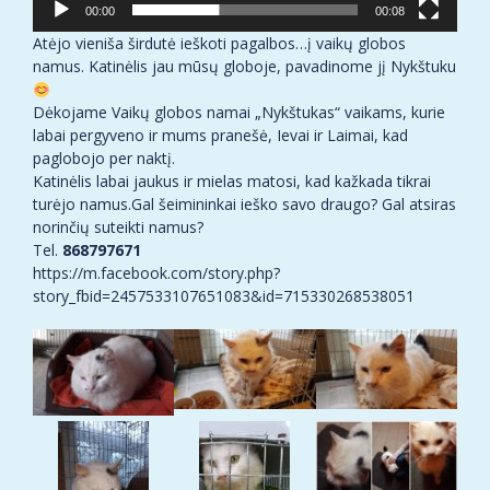
00:00
00:08
Atėjo vieniša širdutė ieškoti pagalbos…į vaikų globos
namus. Katinėlis jau mūsų globoje, pavadinome jį Nykštuku
Dėkojame Vaikų globos namai „Nykštukas“ vaikams, kurie
labai pergyveno ir mums pranešė, Ievai ir Laimai, kad
paglobojo per naktį.
Katinėlis labai jaukus ir mielas matosi, kad kažkada tikrai
turėjo namus.Gal šeimininkai ieško savo draugo? Gal atsiras
norinčių suteikti namus?
Tel.
868797671
https://m.facebook.com/story.php?
story_fbid=2457533107651083&id=715330268538051