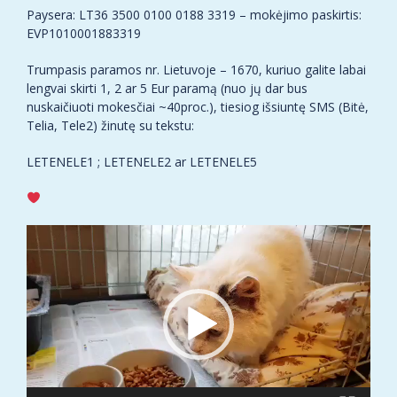
Paysera: LT36 3500 0100 0188 3319 – mokėjimo paskirtis:
EVP1010001883319
Trumpasis paramos nr. Lietuvoje – 1670, kuriuo galite labai
lengvai skirti 1, 2 ar 5 Eur paramą (nuo jų dar bus
nuskaičiuoti mokesčiai ~40proc.), tiesiog išsiuntę SMS (Bitė,
Telia, Tele2) žinutę su tekstu:
LETENELE1 ; LETENELE2 ar LETENELE5
Video
grotuvas