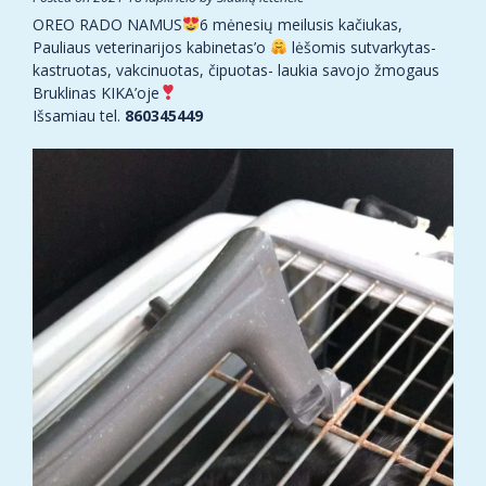
OREO RADO NAMUS
6 mėnesių meilusis kačiukas,
Pauliaus veterinarijos kabinetas’o
lėšomis sutvarkytas-
kastruotas, vakcinuotas, čipuotas- laukia savojo žmogaus
Bruklinas KIKA’oje
Išsamiau tel.
860345449