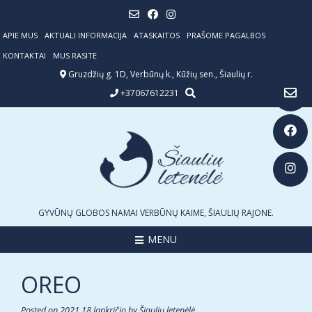
Skip
to
content
APIE MUS
AKTUALI INFORMACIJA
ATASKAITOS
PRAŠOME PAGALBOS
KONTAKTAI
MUS RASITE
Gruzdžių g. 1D, Verbūnų k., Kūžių sen., Šiaulių r.
+37067612231
GYVŪNŲ GLOBOS NAMAI VERBŪNŲ KAIME, ŠIAULIŲ RAJONE.
MENU
OREO
Posted on
2021 18 lapkričio
by
Šiaulių letenėlė