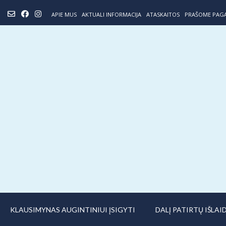
Skip
APIE MUS
AKTUALI INFORMACIJA
ATASKAITOS
PRAŠOME PAG
to
content
KLAUSIMYNAS AUGINTINIUI ĮSIGYTI
DALĮ PATIRTŲ IŠLA