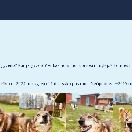
jis gyveno? Kur jis gyveno? Ar kas nors juo rūpinosi ir mylėjo? To mes
iliškio r., 2024 m. rugsėjo 11 d. atvyko pas mus. Nečipuotas.. ~2015 m