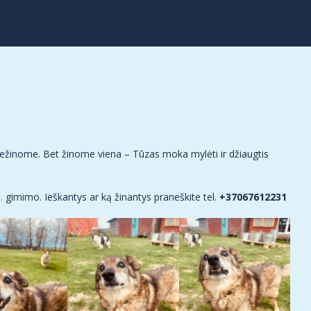
 nežinome. Bet žinome viena – Tūzas moka mylėti ir džiaugtis
. gimimo. Ieškantys ar ką žinantys praneškite tel.
+37067612231