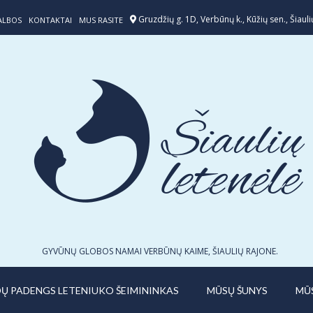
Gruzdžių g. 1D, Verbūnų k., Kūžių sen., Šiaulių
ALBOS
KONTAKTAI
MUS RASITE
GYVŪNŲ GLOBOS NAMAI VERBŪNŲ KAIME, ŠIAULIŲ RAJONE.
IDŲ PADENGS LETENIUKO ŠEIMININKAS
MŪSŲ ŠUNYS
MŪ