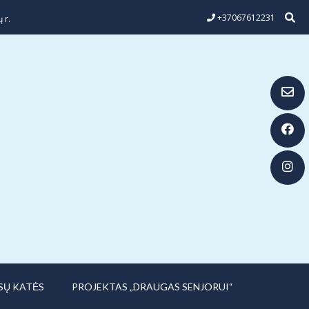
+37067612231
 r.
SŲ KATĖS
PROJEKTAS „DRAUGAS SENJORUI“