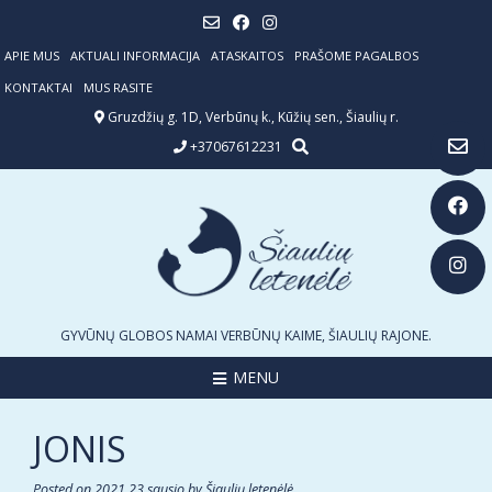
Skip
to
content
APIE MUS
AKTUALI INFORMACIJA
ATASKAITOS
PRAŠOME PAGALBOS
KONTAKTAI
MUS RASITE
Gruzdžių g. 1D, Verbūnų k., Kūžių sen., Šiaulių r.
+37067612231
GYVŪNŲ GLOBOS NAMAI VERBŪNŲ KAIME, ŠIAULIŲ RAJONE.
MENU
JONIS
Posted on
2021 23 sausio
by
Šiaulių letenėlė