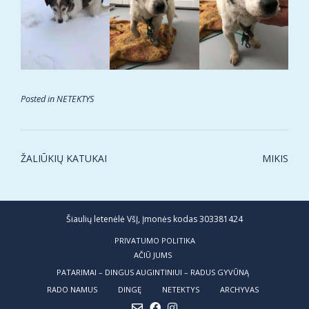
Posted in
NETEKTYS
Post
ŽALIŪKIŲ KATUKAI
MIKIS
navigation
Šiaulių letenėlė VšĮ, Įmonės kodas 303381424
PRIVATUMO POLITIKA
AČIŪ JUMS
PATARIMAI – DINGUS AUGINTINIUI – RADUS GYVŪNĄ
RADO NAMUS
DINGĘ
NETEKTYS
ARCHYVAS