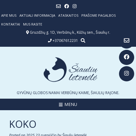
Skip
to
content
APIE MUS
AKTUALI INFORMACIJA
ATASKAITOS
PRAŠOME PAGALBOS
KONTAKTAI
MUS RASITE
Gruzdžių g. 1D, Verbūnų k., Kūžių sen., Šiaulių r.
+37067612231
GYVŪNŲ GLOBOS NAMAI VERBŪNŲ KAIME, ŠIAULIŲ RAJONE.
MENU
KOKO
Posted on
2025 23 rugpjūčio
by
Šiaulių letenėlė