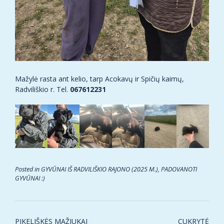
Mažylė rasta ant kelio, tarp Acokavų ir Spičių kaimų,
Radviliškio r. Tel.
067612231
Posted in
GYVŪNAI IŠ RADVILIŠKIO RAJONO (2025 M.)
,
PADOVANOTI
GYVŪNAI :)
Post
PIKELIŠKĖS MAŽIUKAI
CUKRYTĖ