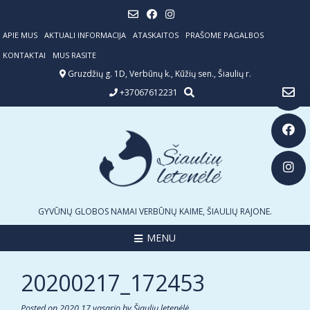
Skip
to
content
APIE MUS
AKTUALI INFORMACIJA
ATASKAITOS
PRAŠOME PAGALBOS
KONTAKTAI
MUS RASITE
Gruzdžių g. 1D, Verbūnų k., Kūžių sen., Šiaulių r.
+37067612231
GYVŪNŲ GLOBOS NAMAI VERBŪNŲ KAIME, ŠIAULIŲ RAJONE.
MENU
20200217_172453
Posted on
2020 17 vasario
by
Šiaulių letenėlė