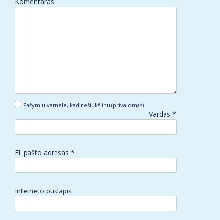
Komentaras
Pažymiu varnele, kad nešiukšlinu.(privalomas)
Vardas
*
El. pašto adresas
*
Interneto puslapis