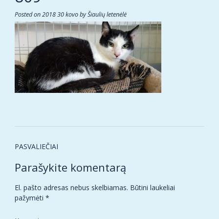
Posted on
2018 30 kovo
by
Šiaulių letenėlė
Post
PASVALIEČIAI
navigation
Parašykite komentarą
El. pašto adresas nebus skelbiamas.
Būtini laukeliai
pažymėti
*