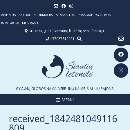
Skip
to
content
APIE MUS
AKTUALI INFORMACIJA
ATASKAITOS
PRAŠOME PAGALBOS
KONTAKTAI
MUS RASITE
Gruzdžių g. 1D, Verbūnų k., Kūžių sen., Šiaulių r.
+37067612231
GYVŪNŲ GLOBOS NAMAI VERBŪNŲ KAIME, ŠIAULIŲ RAJONE.
MENU
received_1842481049116
809