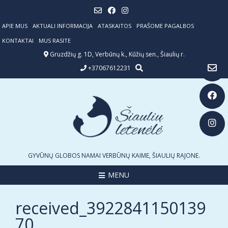
Skip
to
content
APIE MUS
AKTUALI INFORMACIJA
ATASKAITOS
PRAŠOME PAGALBOS
KONTAKTAI
MUS RASITE
Gruzdžių g. 1D, Verbūnų k., Kūžių sen., Šiaulių r.
+37067612231
GYVŪNŲ GLOBOS NAMAI VERBŪNŲ KAIME, ŠIAULIŲ RAJONE.
MENU
received_3922841150139
70