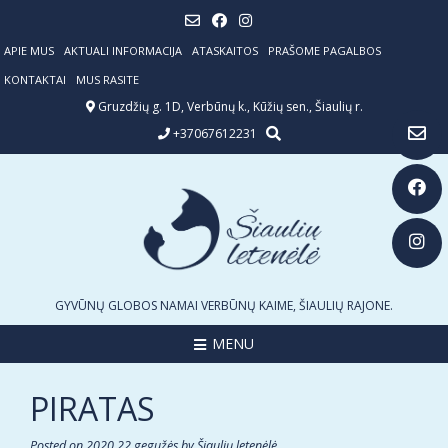
Skip
to
content
APIE MUS
AKTUALI INFORMACIJA
ATASKAITOS
PRAŠOME PAGALBOS
KONTAKTAI
MUS RASITE
Gruzdžių g. 1D, Verbūnų k., Kūžių sen., Šiaulių r.
+37067612231
GYVŪNŲ GLOBOS NAMAI VERBŪNŲ KAIME, ŠIAULIŲ RAJONE.
MENU
PIRATAS
Posted on
2020 22 gegužės
by
Šiaulių letenėlė