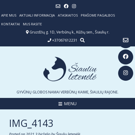
Skip
to
content
APIE MUS
AKTUALI INFORMACIJA
ATASKAITOS
PRAŠOME PAGALBOS
KONTAKTAI
MUS RASITE
Gruzdžių g. 1D, Verbūnų k., Kūžių sen., Šiaulių r.
+37067612231
GYVŪNŲ GLOBOS NAMAI VERBŪNŲ KAIME, ŠIAULIŲ RAJONE.
MENU
IMG_4143
Posted on
2021 3 birželio
by
Šiaulių letenėlė