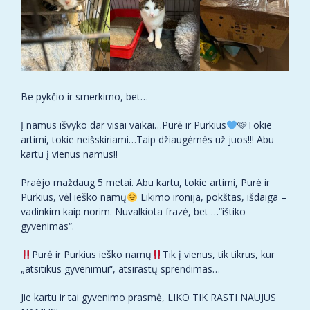
Be pykčio ir smerkimo, bet…
Į namus išvyko dar visai vaikai…Purė ir Purkius
🩷Tokie
artimi, tokie neišskiriami…Taip džiaugėmės už juos!!! Abu
kartu į vienus namus!!
Praėjo maždaug 5 metai. Abu kartu, tokie artimi, Purė ir
Purkius, vėl ieško namų
Likimo ironija, pokštas, išdaiga –
vadinkim kaip norim. Nuvalkiota frazė, bet …“ištiko
gyvenimas“.
Purė ir Purkius ieško namų
Tik į vienus, tik tikrus, kur
„atsitikus gyvenimui“, atsirastų sprendimas…
Jie kartu ir tai gyvenimo prasmė, LIKO TIK RASTI NAUJUS