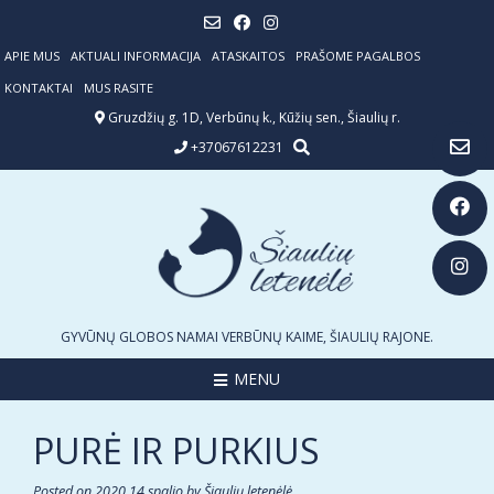
Skip
to
content
APIE MUS
AKTUALI INFORMACIJA
ATASKAITOS
PRAŠOME PAGALBOS
KONTAKTAI
MUS RASITE
Gruzdžių g. 1D, Verbūnų k., Kūžių sen., Šiaulių r.
+37067612231
GYVŪNŲ GLOBOS NAMAI VERBŪNŲ KAIME, ŠIAULIŲ RAJONE.
MENU
PURĖ IR PURKIUS
Posted on
2020 14 spalio
by
Šiaulių letenėlė