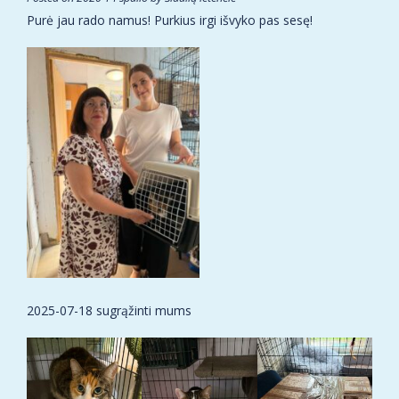
Purė jau rado namus! Purkius irgi išvyko pas sesę!
2025-07-18 sugrąžinti mums