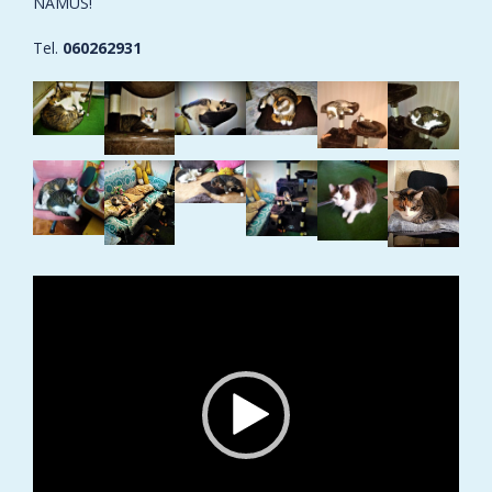
NAMUS!
Tel.
060262931
Video
grotuvas