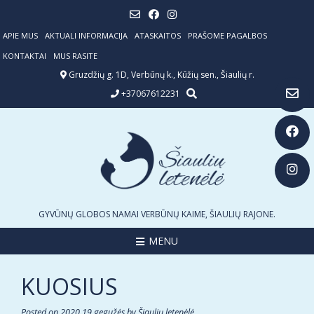
Skip
to
content
APIE MUS
AKTUALI INFORMACIJA
ATASKAITOS
PRAŠOME PAGALBOS
KONTAKTAI
MUS RASITE
Gruzdžių g. 1D, Verbūnų k., Kūžių sen., Šiaulių r.
+37067612231
GYVŪNŲ GLOBOS NAMAI VERBŪNŲ KAIME, ŠIAULIŲ RAJONE.
MENU
KUOSIUS
Posted on
2020 19 gegužės
by
Šiaulių letenėlė