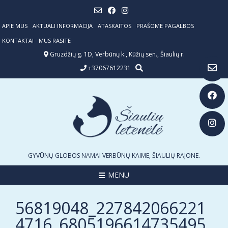
Skip
to
content
APIE MUS
AKTUALI INFORMACIJA
ATASKAITOS
PRAŠOME PAGALBOS
KONTAKTAI
MUS RASITE
Gruzdžių g. 1D, Verbūnų k., Kūžių sen., Šiaulių r.
+37067612231
GYVŪNŲ GLOBOS NAMAI VERBŪNŲ KAIME, ŠIAULIŲ RAJONE.
MENU
56819048_227842066221
4716_6805196614735495