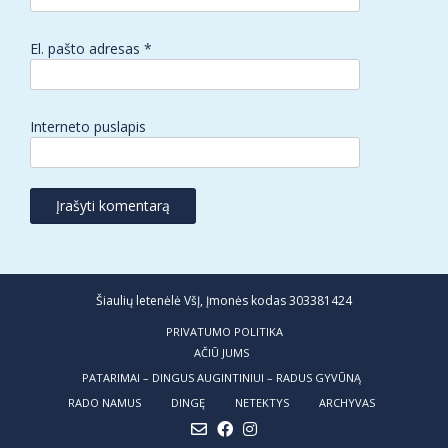
El. pašto adresas
*
Interneto puslapis
Šiaulių letenėlė VšĮ, Įmonės kodas 303381424
PRIVATUMO POLITIKA
AČIŪ JUMS
PATARIMAI – DINGUS AUGINTINIUI – RADUS GYVŪNĄ
RADO NAMUS
DINGĘ
NETEKTYS
ARCHYVAS