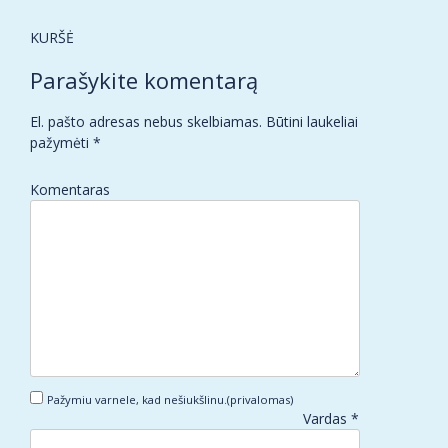
Post
KURŠĖ
navigation
Parašykite komentarą
El. pašto adresas nebus skelbiamas.
Būtini laukeliai
pažymėti
*
Komentaras
Pažymiu varnele, kad nešiukšlinu.(privalomas)
Vardas
*