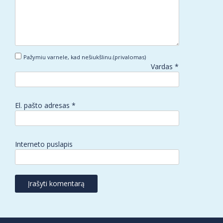
Pažymiu varnele, kad nešiukšlinu.(privalomas)
Vardas
*
El. pašto adresas
*
Interneto puslapis