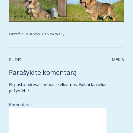
Posted in
PADOVANOTI GYVŪNAI :)
Post
RUDIS
MEILA
navigation
Parašykite komentarą
El. pašto adresas nebus skelbiamas.
Būtini laukeliai
pažymėti
*
Komentaras