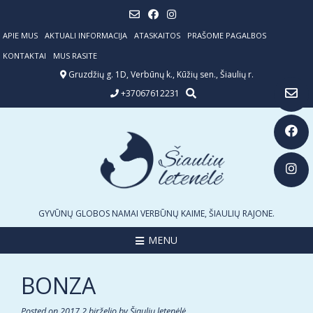
Skip
to
content
APIE MUS
AKTUALI INFORMACIJA
ATASKAITOS
PRAŠOME PAGALBOS
KONTAKTAI
MUS RASITE
Gruzdžių g. 1D, Verbūnų k., Kūžių sen., Šiaulių r.
+37067612231
GYVŪNŲ GLOBOS NAMAI VERBŪNŲ KAIME, ŠIAULIŲ RAJONE.
MENU
BONZA
Posted on
2017 2 birželio
by
Šiaulių letenėlė