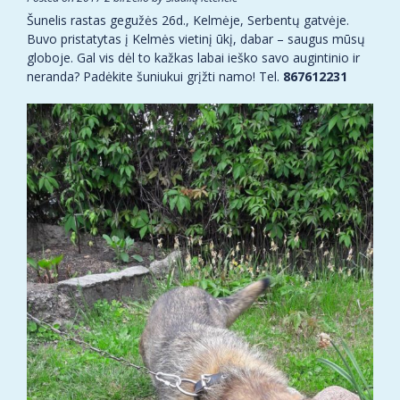
Šunelis rastas gegužės 26d., Kelmėje, Serbentų gatvėje.
Buvo pristatytas į Kelmės vietinį ūkį, dabar – saugus mūsų
globoje. Gal vis dėl to kažkas labai ieško savo augintinio ir
neranda? Padėkite šuniukui grįžti namo! Tel.
867612231