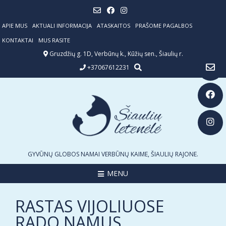
Skip
to
content
APIE MUS
AKTUALI INFORMACIJA
ATASKAITOS
PRAŠOME PAGALBOS
KONTAKTAI
MUS RASITE
Gruzdžių g. 1D, Verbūnų k., Kūžių sen., Šiaulių r.
+37067612231
GYVŪNŲ GLOBOS NAMAI VERBŪNŲ KAIME, ŠIAULIŲ RAJONE.
MENU
RASTAS VIJOLIUOSE
RADO NAMUS