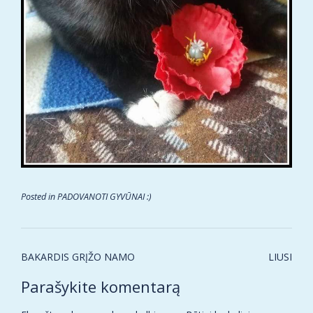
Posted in
PADOVANOTI GYVŪNAI :)
Post
BAKARDIS GRĮŽO NAMO
LIUSI
navigation
Parašykite komentarą