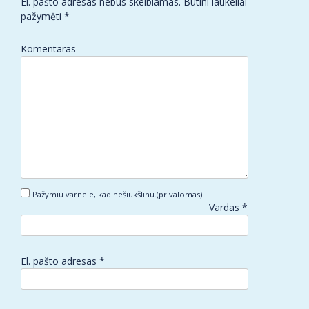
El. pašto adresas nebus skelbiamas.
Būtini laukeliai
pažymėti
*
Komentaras
Pažymiu varnele, kad nešiukšlinu.(privalomas)
Vardas
*
El. pašto adresas
*