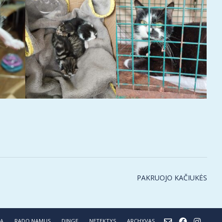
PAKRUOJO KAČIUKĖS
NĄ
RADO NAMUS
DINGĘ
NETEKTYS
ARCHYVAS