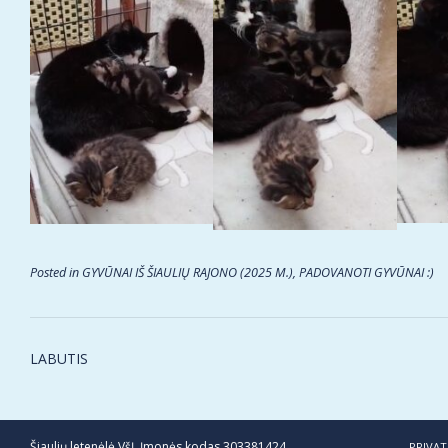
Posted in
GYVŪNAI IŠ ŠIAULIŲ RAJONO (2025 M.)
,
PADOVANOTI GYVŪNAI :)
Post
LABUTIS
navigation
Šiaulių letenėlė VšĮ, Įmonės kodas 303381424
PRIVAT