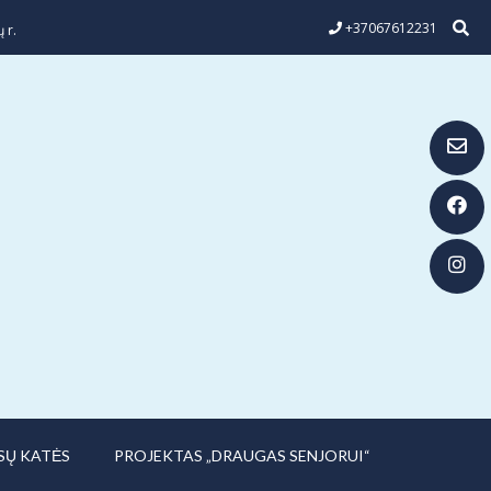
+37067612231
 r.
SŲ KATĖS
PROJEKTAS „DRAUGAS SENJORUI“