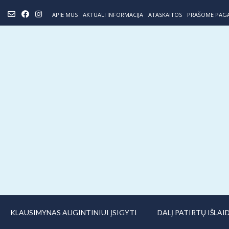
Skip
APIE MUS
AKTUALI INFORMACIJA
ATASKAITOS
PRAŠOME PAG
to
content
KLAUSIMYNAS AUGINTINIUI ĮSIGYTI
DALĮ PATIRTŲ IŠLA