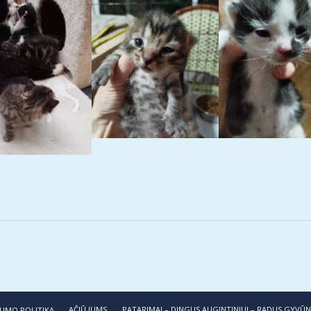
AČIŪ JUMS
PATARIMAI – DINGUS AUGINTINIUI – RADUS GYVŪ
UMO POLITIKA