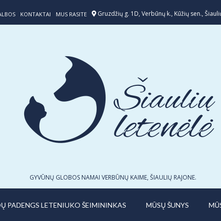
Gruzdžių g. 1D, Verbūnų k., Kūžių sen., Šiaulių
ALBOS
KONTAKTAI
MUS RASITE
GYVŪNŲ GLOBOS NAMAI VERBŪNŲ KAIME, ŠIAULIŲ RAJONE.
IDŲ PADENGS LETENIUKO ŠEIMININKAS
MŪSŲ ŠUNYS
MŪ