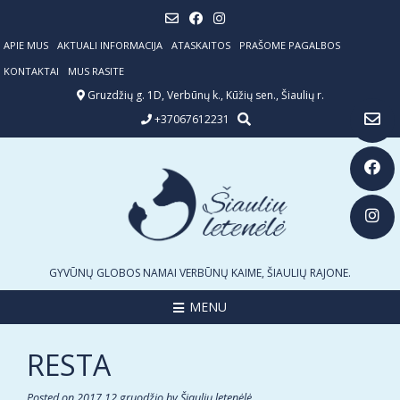
Skip
to
content
APIE MUS
AKTUALI INFORMACIJA
ATASKAITOS
PRAŠOME PAGALBOS
KONTAKTAI
MUS RASITE
Gruzdžių g. 1D, Verbūnų k., Kūžių sen., Šiaulių r.
+37067612231
GYVŪNŲ GLOBOS NAMAI VERBŪNŲ KAIME, ŠIAULIŲ RAJONE.
MENU
RESTA
Posted on
2017 12 gruodžio
by
Šiaulių letenėlė