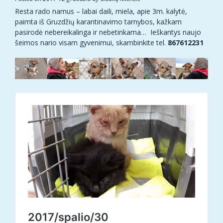
Resta rado namus – labai daili, miela, apie 3m. kalytė,
paimta iš Gruzdžių karantinavimo tarnybos, kažkam
pasirodė nebereikalinga ir nebetinkama… Ieškantys naujo
šeimos nario visam gyvenimui, skambinkite tel.
867612231