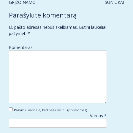
Post
GRĮŽO NAMO
ŠUNIUKAI
navigation
Parašykite komentarą
El. pašto adresas nebus skelbiamas.
Būtini laukeliai
pažymėti
*
Komentaras
Pažymiu varnele, kad nešiukšlinu.(privalomas)
Vardas
*