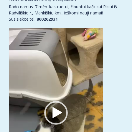
Rado namus. 7 mėn. kastruotui, čipuotui kačiukui Rikiui iš
Radviliškio r., Mankiškių km., ieškomi nauji namai!
Susisiekite tel.
860262931
Video
grotuvas