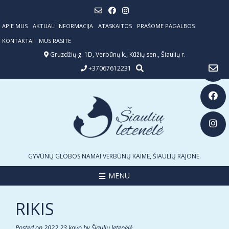
Skip
to
content
APIE MUS
AKTUALI INFORMACIJA
ATASKAITOS
PRAŠOME PAGALBOS
KONTAKTAI
MUS RASITE
Gruzdžių g. 1D, Verbūnų k., Kūžių sen., Šiaulių r.
+37067612231
GYVŪNŲ GLOBOS NAMAI VERBŪNŲ KAIME, ŠIAULIŲ RAJONE.
MENU
RIKIS
Posted on
2022 23 kovo
by
Šiaulių letenėlė