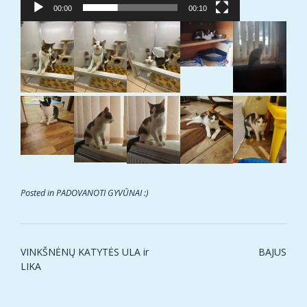
00:00
00:10
Posted in
PADOVANOTI GYVŪNAI :)
Post
VINKŠNĖNŲ KATYTĖS ULA ir
BAJUS
navigation
LIKA