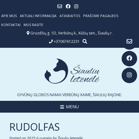
Skip
to
content
APIE MUS
AKTUALI INFORMACIJA
ATASKAITOS
PRAŠOME PAGALBOS
KONTAKTAI
MUS RASITE
Gruzdžių g. 1D, Verbūnų k., Kūžių sen., Šiaulių r.
+37067612231
GYVŪNŲ GLOBOS NAMAI VERBŪNŲ KAIME, ŠIAULIŲ RAJONE.
MENU
RUDOLFAS
Posted on
2025 6 rugsėjo
by
Šiaulių letenėlė