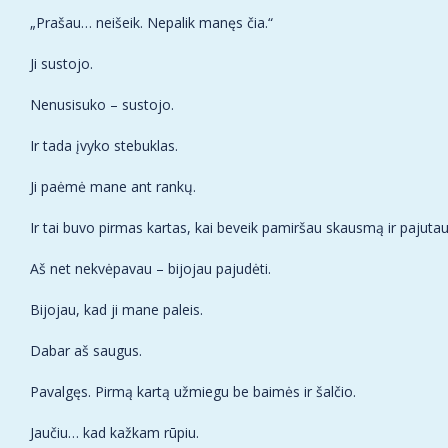
„Prašau… neišeik. Nepalik manęs čia.“
Ji sustojo.
Nenusisuko – sustojo.
Ir tada įvyko stebuklas.
Ji paėmė mane ant rankų.
Ir tai buvo pirmas kartas, kai beveik pamiršau skausmą ir pajut
Aš net nekvėpavau – bijojau pajudėti.
Bijojau, kad ji mane paleis.
Dabar aš saugus.
Pavalgęs. Pirmą kartą užmiegu be baimės ir šalčio.
Jaučiu… kad kažkam rūpiu.