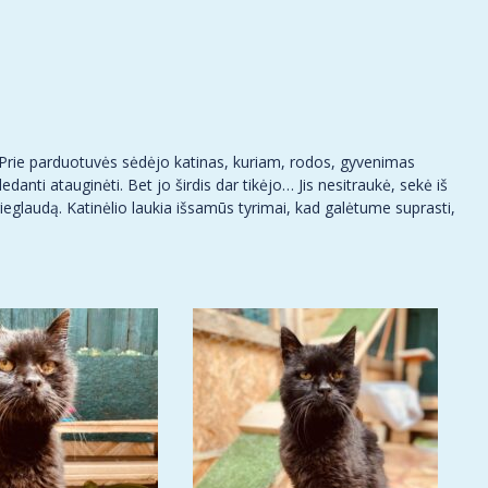
 Prie parduotuvės sėdėjo katinas, kuriam, rodos, gyvenimas
anti atauginėti. Bet jo širdis dar tikėjo… Jis nesitraukė, sekė iš
rieglaudą. Katinėlio laukia išsamūs tyrimai, kad galėtume suprasti,