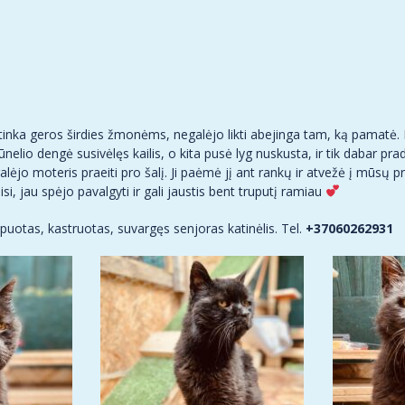
inka geros širdies žmonėms, negalėjo likti abejinga tam, ką pamatė.
o dengė susivėlęs kailis, o kita pusė lyg nuskusta, ir tik dabar praded
lėjo moteris praeiti pro šalį. Ji paėmė jį ant rankų ir atvežė į mūsų p
isi, jau spėjo pavalgyti ir gali jaustis bent truputį ramiau
puotas, kastruotas, suvargęs senjoras katinėlis. Tel.
+37060262931