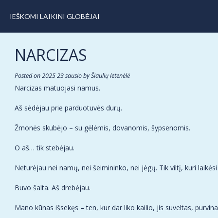
IEŠKOMI LAIKINI GLOBĖJAI
NARCIZAS
Posted on
2025 23 sausio
by
Šiaulių letenėlė
Narcizas matuojasi namus.
Aš sėdėjau prie parduotuvės durų.
Žmonės skubėjo – su gėlėmis, dovanomis, šypsenomis.
O aš… tik stebėjau.
Neturėjau nei namų, nei šeimininko, nei jėgų. Tik viltį, kuri laikė
Buvo šalta. Aš drebėjau.
Mano kūnas išsekęs – ten, kur dar liko kailio, jis suveltas, purvin