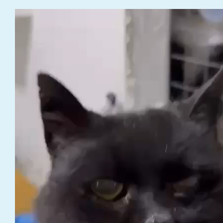
Video
grotuvas