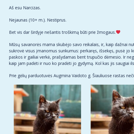
Aš esu Narcizas.
Nejaunas (10+ m.). Nestiprus.
Bet vis dar širdyje nešantis troškimą būti prie žmogaus.
Mūsų savanorės mama skubėjo savo reikalais, ir, kaip dažnai nut
sukrovė visus įmanomus sunkumus: perkaręs, išsekęs, pusė jo kūneli
paskos ir gailiai verkė, prašydamas bent trupučio dėmesio. Ir nega
kaip jam padėti ir nuo ko pradėti jo gydymą. Kol kas jis saugiai ils
Prie gėlių parduotuvės Augmina Vaidoto g. Šiauliuose rastas neči