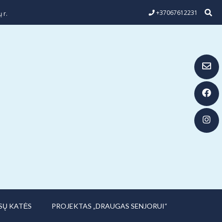
+37067612231
 r.
SŲ KATĖS
PROJEKTAS „DRAUGAS SENJORUI“