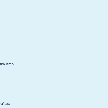
dėl skausmo…
prašiau: