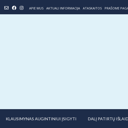
Skip
APIE MUS
AKTUALI INFORMACIJA
ATASKAITOS
PRAŠOME PAG
to
content
KLAUSIMYNAS AUGINTINIUI ĮSIGYTI
DALĮ PATIRTŲ IŠLA