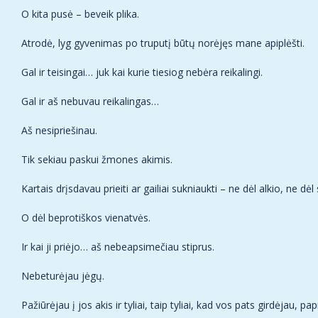
O kita pusė – beveik plika.
Atrodė, lyg gyvenimas po truputį būtų norėjęs mane apiplėšti.
Gal ir teisingai… juk kai kurie tiesiog nebėra reikalingi.
Gal ir aš nebuvau reikalingas…
Aš nesipriešinau.
Tik sekiau paskui žmones akimis.
Kartais drįsdavau prieiti ar gailiai sukniaukti – ne dėl alkio, ne 
O dėl beprotiškos vienatvės.
Ir kai ji priėjo… aš nebeapsimečiau stiprus.
Nebeturėjau jėgų.
Pažiūrėjau į jos akis ir tyliai, taip tyliai, kad vos pats girdėjau, pa