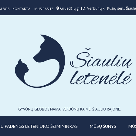
Gruzdžių g. 1D, Verbūnų k., Kūžių sen., Šiaulių
ALBOS
KONTAKTAI
MUS RASITE
GYVŪNŲ GLOBOS NAMAI VERBŪNŲ KAIME, ŠIAULIŲ RAJONE.
IDŲ PADENGS LETENIUKO ŠEIMININKAS
MŪSŲ ŠUNYS
MŪ