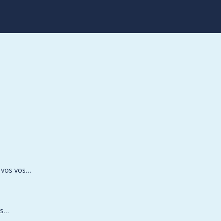
si vos vos…
as…