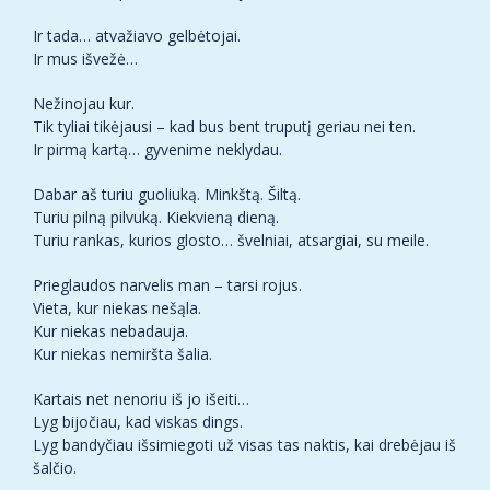
Ir tada… atvažiavo gelbėtojai.
Ir mus išvežė…
Nežinojau kur.
Tik tyliai tikėjausi – kad bus bent truputį geriau nei ten.
Ir pirmą kartą… gyvenime neklydau.
Dabar aš turiu guoliuką. Minkštą. Šiltą.
Turiu pilną pilvuką. Kiekvieną dieną.
Turiu rankas, kurios glosto… švelniai, atsargiai, su meile.
Prieglaudos narvelis man – tarsi rojus.
Vieta, kur niekas nešąla.
Kur niekas nebadauja.
Kur niekas nemiršta šalia.
Kartais net nenoriu iš jo išeiti…
Lyg bijočiau, kad viskas dings.
Lyg bandyčiau išsimiegoti už visas tas naktis, kai drebėjau iš
šalčio.