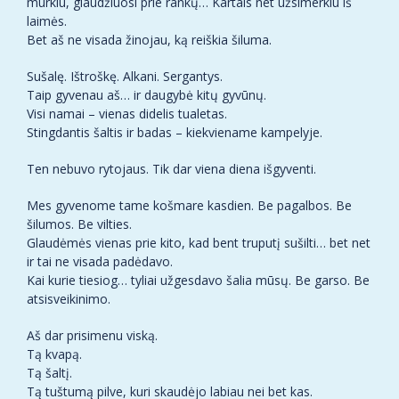
murkiu, glaudžiuosi prie rankų… Kartais net užsimerkiu iš
laimės.
Bet aš ne visada žinojau, ką reiškia šiluma.
Sušalę. Ištroškę. Alkani. Sergantys.
Taip gyvenau aš… ir daugybė kitų gyvūnų.
Visi namai – vienas didelis tualetas.
Stingdantis šaltis ir badas – kiekviename kampelyje.
Ten nebuvo rytojaus. Tik dar viena diena išgyventi.
Mes gyvenome tame košmare kasdien. Be pagalbos. Be
šilumos. Be vilties.
Glaudėmės vienas prie kito, kad bent truputį sušilti… bet net
ir tai ne visada padėdavo.
Kai kurie tiesiog… tyliai užgesdavo šalia mūsų. Be garso. Be
atsisveikinimo.
Aš dar prisimenu viską.
Tą kvapą.
Tą šaltį.
Tą tuštumą pilve, kuri skaudėjo labiau nei bet kas.