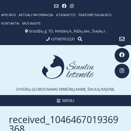
Skip
to
content
APIE MUS
AKTUALI INFORMACIJA
ATASKAITOS
PRAŠOME PAGALBOS
KONTAKTAI
MUS RASITE
Gruzdžių g. 1D, Verbūnų k., Kūžių sen., Šiaulių r.
+37067612231
GYVŪNŲ GLOBOS NAMAI VERBŪNŲ KAIME, ŠIAULIŲ RAJONE.
MENU
received_1046467019369
368