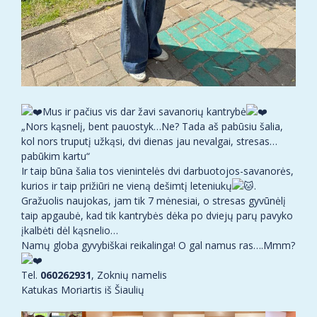
Mus ir pačius vis dar žavi savanorių kantrybė
„Nors kąsnelį, bent pauostyk…Ne? Tada aš pabūsiu šalia,
kol nors truputį užkąsi, dvi dienas jau nevalgai, stresas…
pabūkim kartu“
Ir taip būna šalia tos vienintelės dvi darbuotojos-savanorės,
kurios ir taip prižiūri ne vieną dešimtį leteniukų
.
Gražuolis naujokas, jam tik 7 mėnesiai, o stresas gyvūnėlį
taip apgaubė, kad tik kantrybės dėka po dviejų parų pavyko
įkalbėti dėl kąsnelio…
Namų globa gyvybiškai reikalinga! O gal namus ras….Mmm?
Tel.
060262931
, Zoknių namelis
Katukas Moriartis iš Šiaulių