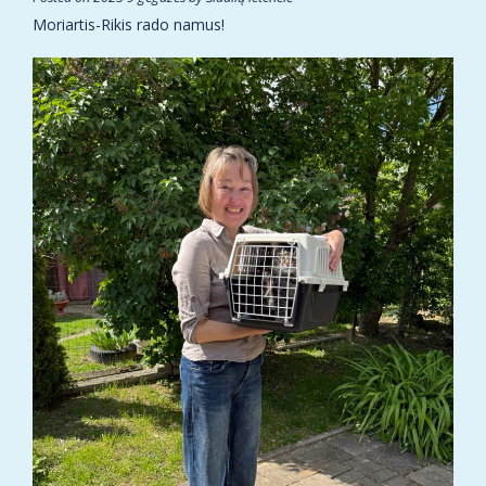
Moriartis-Rikis rado namus!