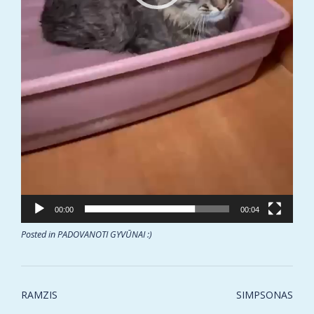
00:00
00:04
Posted in
PADOVANOTI GYVŪNAI :)
Post
RAMZIS
SIMPSONAS
navigation