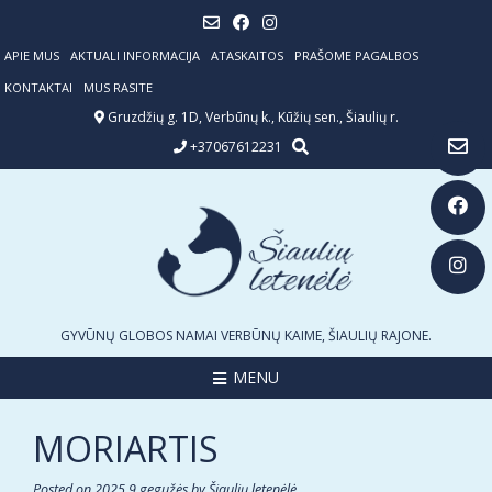
Skip
to
content
APIE MUS
AKTUALI INFORMACIJA
ATASKAITOS
PRAŠOME PAGALBOS
KONTAKTAI
MUS RASITE
Gruzdžių g. 1D, Verbūnų k., Kūžių sen., Šiaulių r.
+37067612231
GYVŪNŲ GLOBOS NAMAI VERBŪNŲ KAIME, ŠIAULIŲ RAJONE.
MENU
MORIARTIS
Posted on
2025 9 gegužės
by
Šiaulių letenėlė