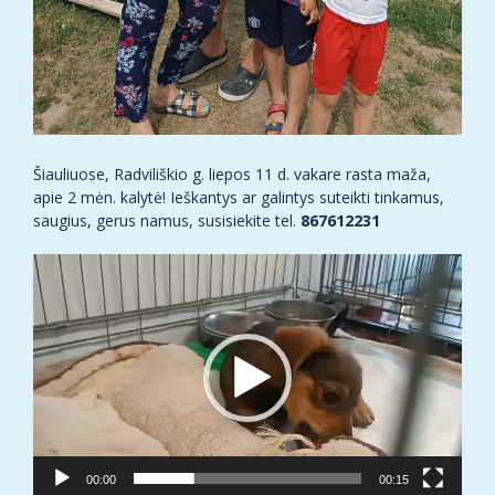
Šiauliuose, Radviliškio g. liepos 11 d. vakare rasta maža,
apie 2 mėn. kalytė! Ieškantys ar galintys suteikti tinkamus,
saugius, gerus namus, susisiekite tel.
867612231
Video
grotuvas
00:00
00:15