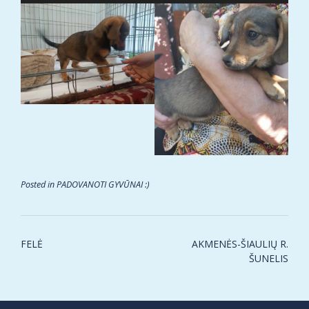
Posted in
PADOVANOTI GYVŪNAI :)
Post
FELĖ
AKMENĖS-ŠIAULIŲ R.
navigation
ŠUNELIS