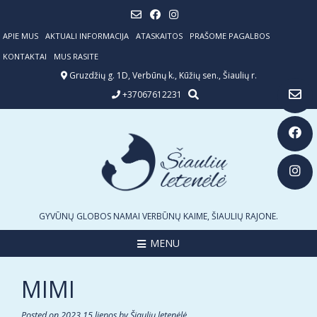
Skip
to
content
APIE MUS
AKTUALI INFORMACIJA
ATASKAITOS
PRAŠOME PAGALBOS
KONTAKTAI
MUS RASITE
Gruzdžių g. 1D, Verbūnų k., Kūžių sen., Šiaulių r.
+37067612231
GYVŪNŲ GLOBOS NAMAI VERBŪNŲ KAIME, ŠIAULIŲ RAJONE.
MENU
MIMI
Posted on
2023 15 liepos
by
Šiaulių letenėlė