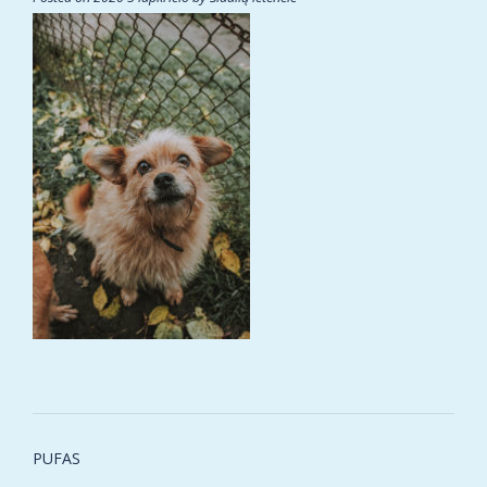
Post
PUFAS
navigation