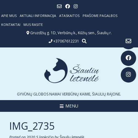
Skip
to
content
APIE MUS
AKTUALI INFORMACIJA
ATASKAITOS
PRAŠOME PAGALBOS
KONTAKTAI
MUS RASITE
Gruzdžių g. 1D, Verbūnų k., Kūžių sen., Šiaulių r.
+37067612231
GYVŪNŲ GLOBOS NAMAI VERBŪNŲ KAIME, ŠIAULIŲ RAJONE.
MENU
IMG_2735
Posted on
2020 5 lapkričio
by
Šiaulių letenėlė