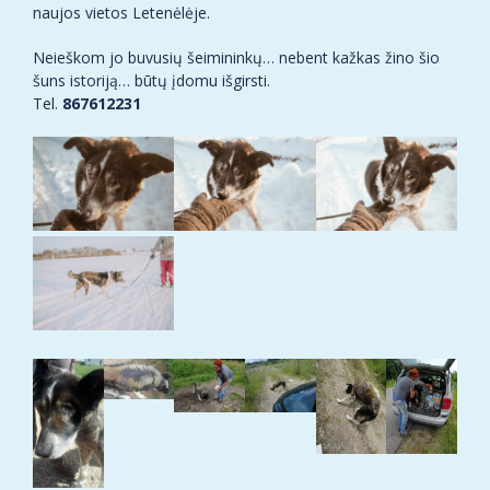
naujos vietos Letenėlėje.
Neieškom jo buvusių šeimininkų… nebent kažkas žino šio
šuns istoriją… būtų įdomu išgirsti.
Tel.
867612231