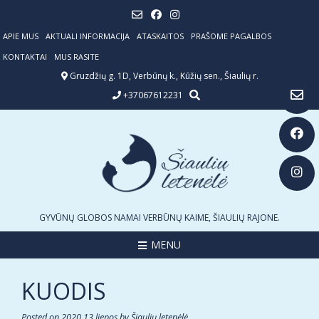
Skip
to
content
APIE MUS
AKTUALI INFORMACIJA
ATASKAITOS
PRAŠOME PAGALBOS
KONTAKTAI
MUS RASITE
Gruzdžių g. 1D, Verbūnų k., Kūžių sen., Šiaulių r.
+37067612231
GYVŪNŲ GLOBOS NAMAI VERBŪNŲ KAIME, ŠIAULIŲ RAJONE.
MENU
KUODIS
Posted on
2020 13 liepos
by
Šiaulių letenėlė