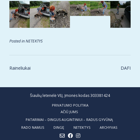
Posted in
NETEKTYS
Post
Raineliukai
DAFI
navigation
Šiaulių letenėlė VšĮ, Įmonės kodas 303381424
PRIVATUMO POLITIKA
AČIŪ JUMS
PATARIMAI – DINGUS AUGINTINIUI – RADUS GYVŪNĄ
RADO NAMUS
DINGĘ
NETEKTYS
ARCHYVAS