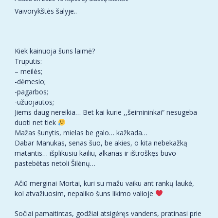
Vaivorykštės šalyje..
Kiek kainuoja šuns laimė?
Truputis:
– meilės;
-dėmesio;
-pagarbos;
-užuojautos;
Jiems daug nereikia… Bet kai kurie ,,šeimininkai“ nesugeba
duoti net tiek
Mažas šunytis, mielas be galo… kažkada…
Dabar Manukas, senas šuo, be akies, o kita nebekažką
matantis… išplikusiu kailiu, alkanas ir ištroškęs buvo
pastebėtas netoli Šilėnų…
Ačiū merginai Mortai, kuri su mažu vaiku ant rankų laukė,
kol atvažiuosim, nepaliko šuns likimo valioje
Sočiai pamaitintas, godžiai atsigėręs vandens, pratinasi prie