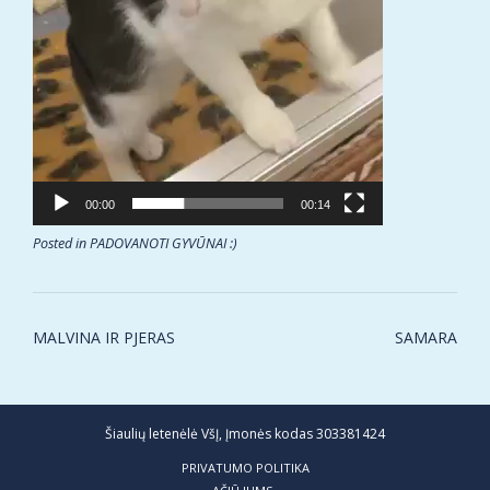
00:00
00:14
Posted in
PADOVANOTI GYVŪNAI :)
Post
MALVINA IR PJERAS
SAMARA
navigation
Šiaulių letenėlė VšĮ, Įmonės kodas 303381424
PRIVATUMO POLITIKA