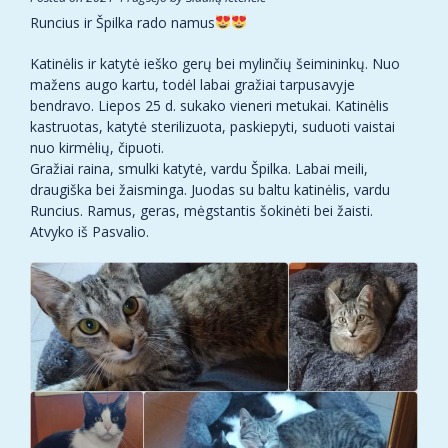
Runcius ir Špilka rado namus
Katinėlis ir katytė ieško gerų bei mylinčių šeimininkų. Nuo
mažens augo kartu, todėl labai gražiai tarpusavyje
bendravo. Liepos 25 d. sukako vieneri metukai. Katinėlis
kastruotas, katytė sterilizuota, paskiepyti, suduoti vaistai
nuo kirmėlių, čipuoti.
Gražiai raina, smulki katytė, vardu Špilka. Labai meili,
draugiška bei žaisminga. Juodas su baltu katinėlis, vardu
Runcius. Ramus, geras, mėgstantis šokinėti bei žaisti.
Atvyko iš Pasvalio.