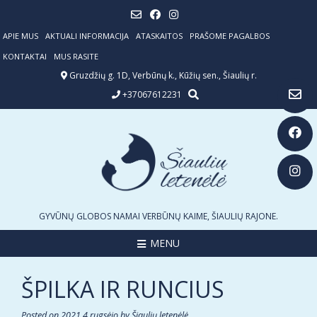
Skip
to
content
APIE MUS
AKTUALI INFORMACIJA
ATASKAITOS
PRAŠOME PAGALBOS
KONTAKTAI
MUS RASITE
Gruzdžių g. 1D, Verbūnų k., Kūžių sen., Šiaulių r.
+37067612231
GYVŪNŲ GLOBOS NAMAI VERBŪNŲ KAIME, ŠIAULIŲ RAJONE.
MENU
ŠPILKA IR RUNCIUS
Posted on
2021 4 rugsėjo
by
Šiaulių letenėlė