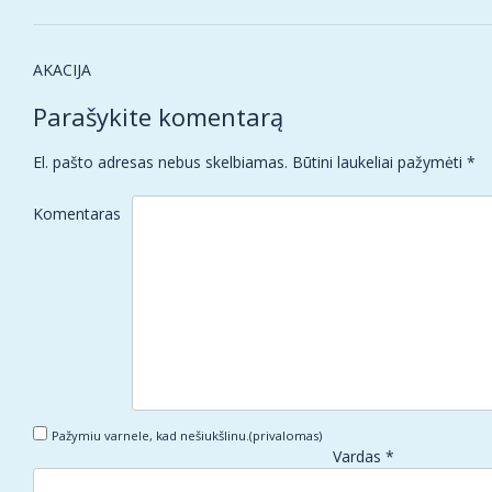
Post
AKACIJA
navigation
Parašykite komentarą
El. pašto adresas nebus skelbiamas.
Būtini laukeliai pažymėti
*
Komentaras
Pažymiu varnele, kad nešiukšlinu.(privalomas)
Vardas
*