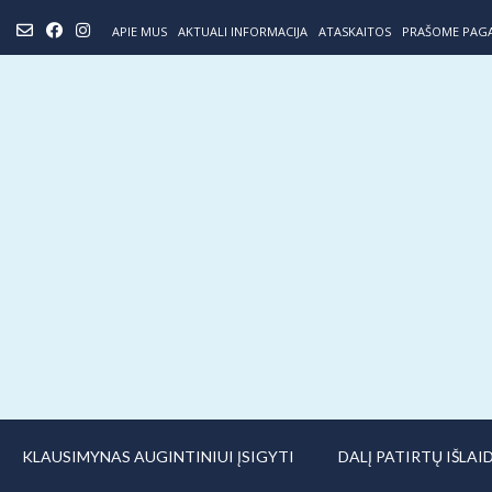
Skip
APIE MUS
AKTUALI INFORMACIJA
ATASKAITOS
PRAŠOME PAG
to
content
KLAUSIMYNAS AUGINTINIUI ĮSIGYTI
DALĮ PATIRTŲ IŠLA