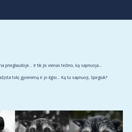
dna prieglaudoje… Ir tik jis vienas težino, ką sapnuoja…
žįsta tokį gyvenimą ir jo ilgisi… Ką tu sapnuoji, Spirgiuk?