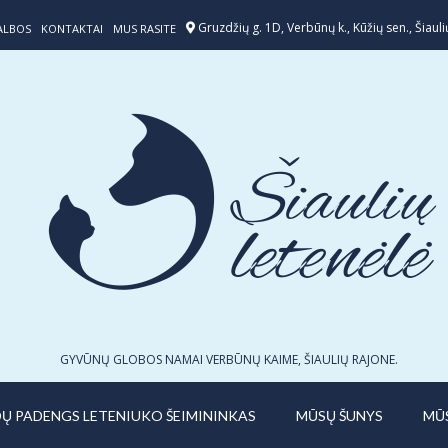
Gruzdžių g. 1D, Verbūnų k., Kūžių sen., Šiaulių
ALBOS
KONTAKTAI
MUS RASITE
GYVŪNŲ GLOBOS NAMAI VERBŪNŲ KAIME, ŠIAULIŲ RAJONE.
IDŲ PADENGS LETENIUKO ŠEIMININKAS
MŪSŲ ŠUNYS
MŪ