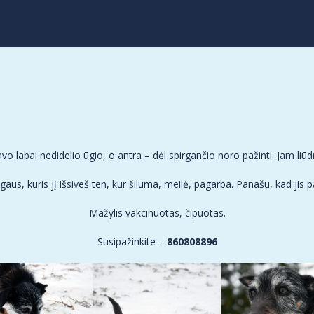
avo labai nedidelio ūgio, o antra – dėl spirgančio noro pažinti. Jam liū
s, kuris jį išsiveš ten, kur šiluma, meilė, pagarba. Panašu, kad jis pa
Mažylis vakcinuotas, čipuotas.
Susipažinkite –
860808896