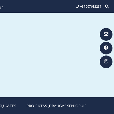
+37067612231
 r.
SŲ KATĖS
PROJEKTAS „DRAUGAS SENJORUI“