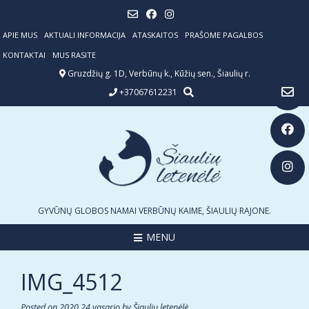
Skip
to
content
APIE MUS
AKTUALI INFORMACIJA
ATASKAITOS
PRAŠOME PAGALBOS
KONTAKTAI
MUS RASITE
Gruzdžių g. 1D, Verbūnų k., Kūžių sen., Šiaulių r.
+37067612231
GYVŪNŲ GLOBOS NAMAI VERBŪNŲ KAIME, ŠIAULIŲ RAJONE.
MENU
IMG_4512
Posted on
2020 24 vasario
by
Šiaulių letenėlė