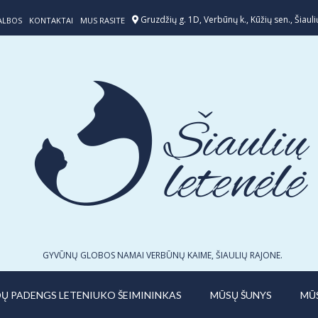
Gruzdžių g. 1D, Verbūnų k., Kūžių sen., Šiaulių
ALBOS
KONTAKTAI
MUS RASITE
GYVŪNŲ GLOBOS NAMAI VERBŪNŲ KAIME, ŠIAULIŲ RAJONE.
IDŲ PADENGS LETENIUKO ŠEIMININKAS
MŪSŲ ŠUNYS
MŪ