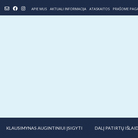
Skip
APIE MUS
AKTUALI INFORMACIJA
ATASKAITOS
PRAŠOME PAG
to
content
KLAUSIMYNAS AUGINTINIUI ĮSIGYTI
DALĮ PATIRTŲ IŠLA