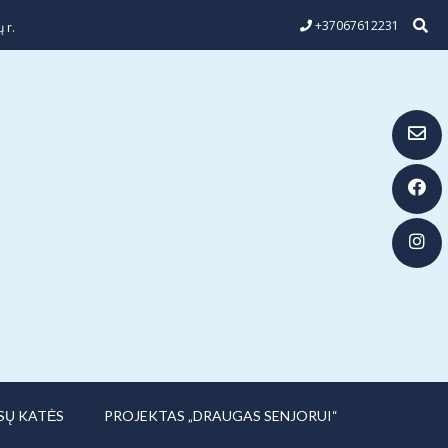
+37067612231
 r.
SŲ KATĖS
PROJEKTAS „DRAUGAS SENJORUI“