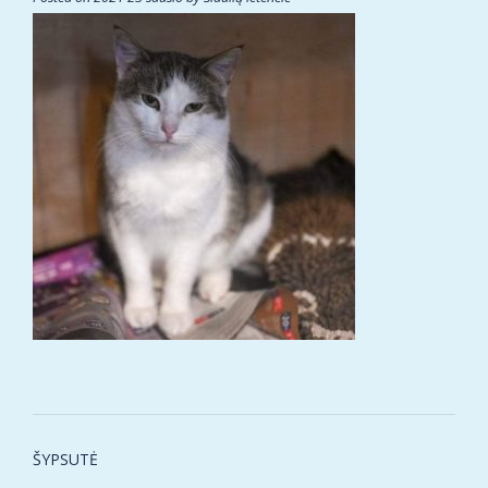
Post
ŠYPSUTĖ
navigation