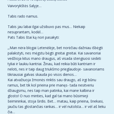
Vaivorykštės šalyje…
Tabis rado namus.
Tabis jau labai ilgai užsibuvo pas mus… Niekaip
nesuprantam, kodėl…
Pats Tabis štai ką nori pasakyti:
,,Man nėra blogai Letenėlėje, bet norėčiau dažniau išbėgti
palakstyti, nes mėgstu bėgti greitai greitai. Kai savanoriai
vedžioja kitus mano draugus, aš visada stengiuosi sėdėti
tyliai ir laukiu kantriai. Žinau, kad reikia būti kantriam ir
neloti, nes ir taip daug triukšmo prieglaudoje- savanoriams
tikriausiai galvas skauda po visos dienos…
Kai atvažiuoja žmonės rinktis sau draugo, aš irgi būnu
ramus, bet tik kol prieina prie manęs- tada nesitveriu
džiaugsmu, nes taip man patinka, kai mane kalbina ir
glosto! O nuo minties, kad gal tai mano būsimieji
šeimininkai, stoja širdis. Bet… matau, kaip prieina, šnekasi,
jaučiu tas glostančias rankas… ir vėl nutolsta… ir vėl aš lieku
čia…