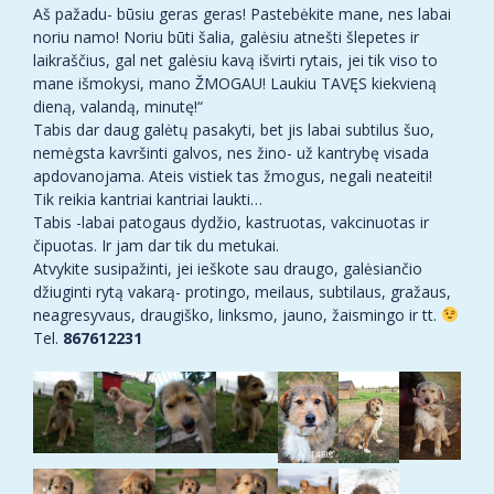
Aš pažadu- būsiu geras geras! Pastebėkite mane, nes labai
noriu namo! Noriu būti šalia, galėsiu atnešti šlepetes ir
laikraščius, gal net galėsiu kavą išvirti rytais, jei tik viso to
mane išmokysi, mano ŽMOGAU! Laukiu TAVĘS kiekvieną
dieną, valandą, minutę!“
Tabis dar daug galėtų pasakyti, bet jis labai subtilus šuo,
nemėgsta kavršinti galvos, nes žino- už kantrybę visada
apdovanojama. Ateis vistiek tas žmogus, negali neateiti!
Tik reikia kantriai kantriai laukti…
Tabis -labai patogaus dydžio, kastruotas, vakcinuotas ir
čipuotas. Ir jam dar tik du metukai.
Atvykite susipažinti, jei ieškote sau draugo, galėsiančio
džiuginti rytą vakarą- protingo, meilaus, subtilaus, gražaus,
neagresyvaus, draugiško, linksmo, jauno, žaismingo ir tt.
Tel.
867612231