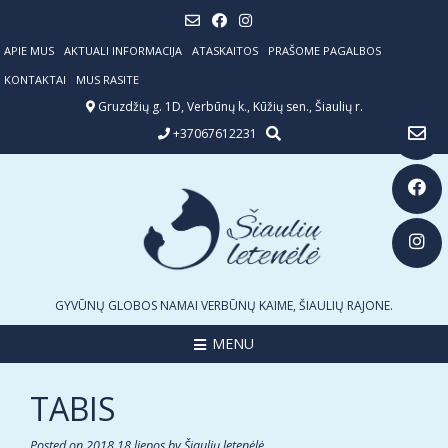
Skip
to
content
APIE MUS
AKTUALI INFORMACIJA
ATASKAITOS
PRAŠOME PAGALBOS
KONTAKTAI
MUS RASITE
Gruzdžių g. 1D, Verbūnų k., Kūžių sen., Šiaulių r.
+37067612231
GYVŪNŲ GLOBOS NAMAI VERBŪNŲ KAIME, ŠIAULIŲ RAJONE.
MENU
TABIS
Posted on
2018 18 liepos
by
Šiaulių letenėlė