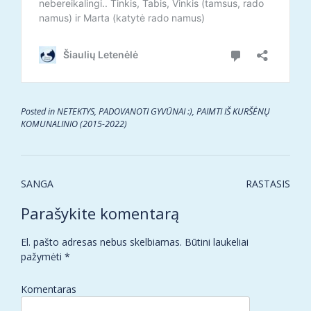
Posted in
NETEKTYS
,
PADOVANOTI GYVŪNAI :)
,
PAIMTI IŠ KURŠĖNŲ
KOMUNALINIO (2015-2022)
Post
SANGA
RASTASIS
navigation
Parašykite komentarą
El. pašto adresas nebus skelbiamas.
Būtini laukeliai
pažymėti
*
Komentaras