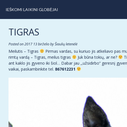
IEŠKOMI LAIKINI GLOBĖJAI
TIGRAS
Posted on
2017 13 birželio
by
Šiaulių letenėlė
Meilutis – Tigras
Pirmas vardas, su kuriuo jis atkeliavo pas mus
rimtą vardą – Tigras, meilus tigras
Juk būna tokių, ar ne?
Ti
ant kaklo jis gyveno iki šiol… Dabar jau ,,užsidirbo“ geresnį gyv
vaikai, paskambinkite tel.
867612231