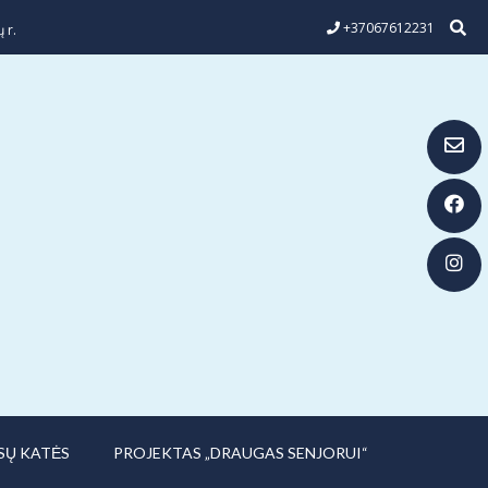
+37067612231
 r.
SŲ KATĖS
PROJEKTAS „DRAUGAS SENJORUI“