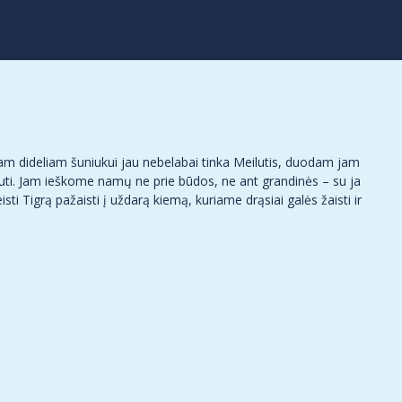
m dideliam šuniukui jau nebelabai tinka Meilutis, duodam jam
ti. Jam ieškome namų ne prie būdos, ne ant grandinės – su ja
isti Tigrą pažaisti į uždarą kiemą, kuriame drąsiai galės žaisti ir