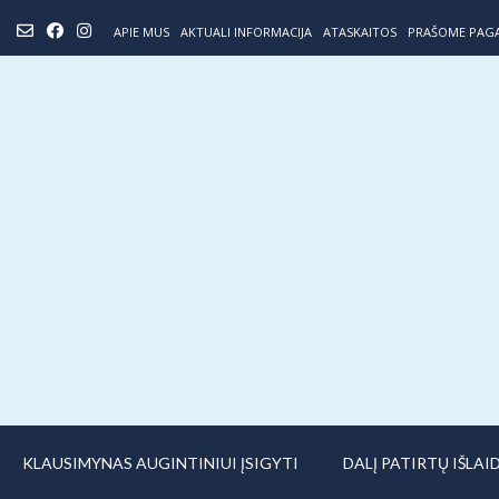
Skip
APIE MUS
AKTUALI INFORMACIJA
ATASKAITOS
PRAŠOME PAG
to
content
KLAUSIMYNAS AUGINTINIUI ĮSIGYTI
DALĮ PATIRTŲ IŠLA