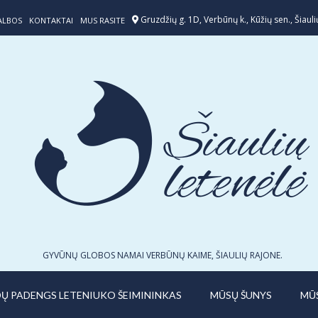
Gruzdžių g. 1D, Verbūnų k., Kūžių sen., Šiaulių
ALBOS
KONTAKTAI
MUS RASITE
GYVŪNŲ GLOBOS NAMAI VERBŪNŲ KAIME, ŠIAULIŲ RAJONE.
IDŲ PADENGS LETENIUKO ŠEIMININKAS
MŪSŲ ŠUNYS
MŪ