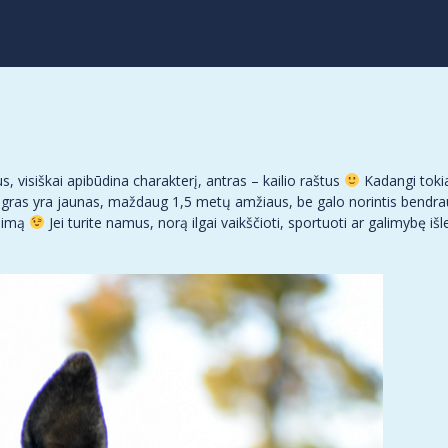
, visiškai apibūdina charakterį, antras – kailio raštus
Kadangi tokia
gras yra jaunas, maždaug 1,5 metų amžiaus, be galo norintis bendrau
enimą
Jei turite namus, norą ilgai vaikščioti, sportuoti ar galimybę išle