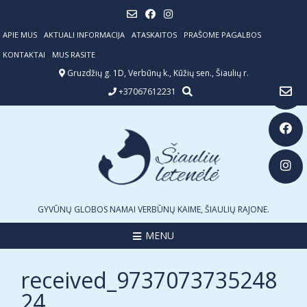
Skip
to
content
APIE MUS
AKTUALI INFORMACIJA
ATASKAITOS
PRAŠOME PAGALBOS
KONTAKTAI
MUS RASITE
Gruzdžių g. 1D, Verbūnų k., Kūžių sen., Šiaulių r.
+37067612231
GYVŪNŲ GLOBOS NAMAI VERBŪNŲ KAIME, ŠIAULIŲ RAJONE.
MENU
received_9737073735248
24