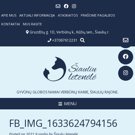
Skip
to
content
APIE MUS
AKTUALI INFORMACIJA
ATASKAITOS
PRAŠOME PAGALBOS
KONTAKTAI
MUS RASITE
Gruzdžių g. 1D, Verbūnų k., Kūžių sen., Šiaulių r.
+37067612231
GYVŪNŲ GLOBOS NAMAI VERBŪNŲ KAIME, ŠIAULIŲ RAJONE.
MENU
FB_IMG_1633624794156
Posted on
2021 9 spalio
by
Šiaulių letenėlė