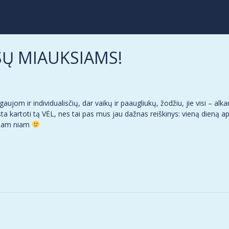
Ų MIAUKSIAMS!
jom ir individualisčių, dar vaikų ir paaugliukų, žodžiu, jie visi – alka
a kartoti tą VĖL, nes tai pas mus jau dažnas reiškinys: vieną dieną aps
niam niam