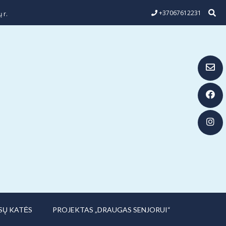
+37067612231
 r.
SŲ KATĖS
PROJEKTAS „DRAUGAS SENJORUI“