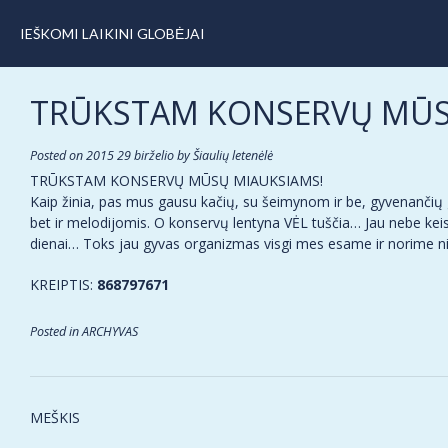
IEŠKOMI LAIKINI GLOBĖJAI
TRŪKSTAM KONSERVŲ MŪS
Posted on
2015 29 birželio
by
Šiaulių letenėlė
TRŪKSTAM KONSERVŲ MŪSŲ MIAUKSIAMS!
Kaip žinia, pas mus gausu kačių, su šeimynom ir be, gyvenančių gau
bet ir melodijomis. O konservų lentyna VĖL tuščia… Jau nebe keist
dienai… Toks jau gyvas organizmas visgi mes esame ir norime 
KREIPTIS:
868797671
Posted in
ARCHYVAS
Post
MEŠKIS
navigation