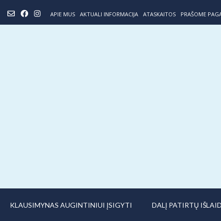
Skip
APIE MUS
AKTUALI INFORMACIJA
ATASKAITOS
PRAŠOME PAG
to
content
KLAUSIMYNAS AUGINTINIUI ĮSIGYTI
DALĮ PATIRTŲ IŠLA