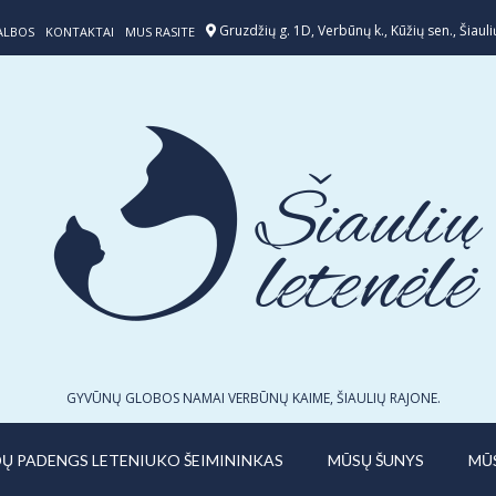
Gruzdžių g. 1D, Verbūnų k., Kūžių sen., Šiaulių
ALBOS
KONTAKTAI
MUS RASITE
GYVŪNŲ GLOBOS NAMAI VERBŪNŲ KAIME, ŠIAULIŲ RAJONE.
IDŲ PADENGS LETENIUKO ŠEIMININKAS
MŪSŲ ŠUNYS
MŪ