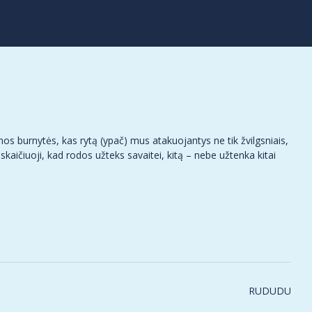
nos burnytės, kas rytą (ypač) mus atakuojantys ne tik žvilgsniais,
kaičiuoji, kad rodos užteks savaitei, kitą – nebe užtenka kitai
RUDUDU