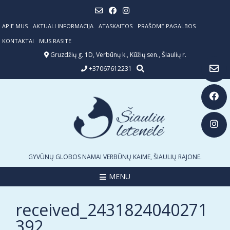
Skip
to
content
APIE MUS
AKTUALI INFORMACIJA
ATASKAITOS
PRAŠOME PAGALBOS
KONTAKTAI
MUS RASITE
Gruzdžių g. 1D, Verbūnų k., Kūžių sen., Šiaulių r.
+37067612231
GYVŪNŲ GLOBOS NAMAI VERBŪNŲ KAIME, ŠIAULIŲ RAJONE.
MENU
received_2431824040271
392