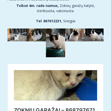
Tviksė 4m. rado namus,
Zoknių garažų katytė,
sterilizuota, vakcinuota.
Tel
.
867612231
, Sneigiai