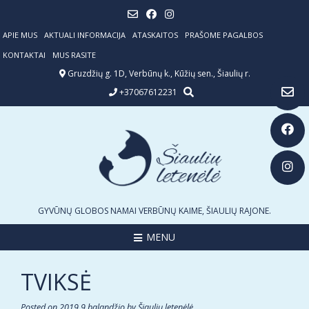
Skip
to
content
APIE MUS
AKTUALI INFORMACIJA
ATASKAITOS
PRAŠOME PAGALBOS
KONTAKTAI
MUS RASITE
Gruzdžių g. 1D, Verbūnų k., Kūžių sen., Šiaulių r.
+37067612231
GYVŪNŲ GLOBOS NAMAI VERBŪNŲ KAIME, ŠIAULIŲ RAJONE.
MENU
TVIKSĖ
Posted on
2019 9 balandžio
by
Šiaulių letenėlė