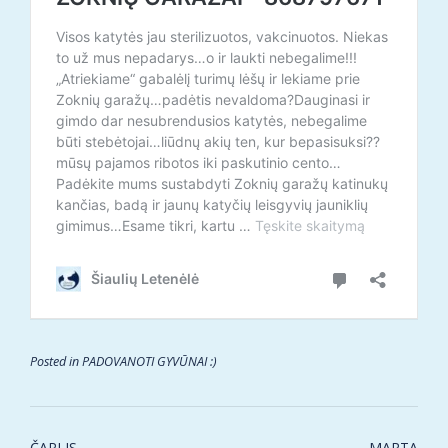
Posted in
PADOVANOTI GYVŪNAI :)
Post
ČARLIS
MARTA