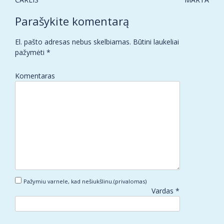
navigation
Parašykite komentarą
El. pašto adresas nebus skelbiamas.
Būtini laukeliai
pažymėti
*
Komentaras
Pažymiu varnele, kad nešiukšlinu.(privalomas)
Vardas
*