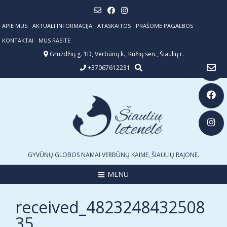
Skip
to
content
APIE MUS
AKTUALI INFORMACIJA
ATASKAITOS
PRAŠOME PAGALBOS
KONTAKTAI
MUS RASITE
Gruzdžių g. 1D, Verbūnų k., Kūžių sen., Šiaulių r.
+37067612231
GYVŪNŲ GLOBOS NAMAI VERBŪNŲ KAIME, ŠIAULIŲ RAJONE.
MENU
received_4823248432508
35