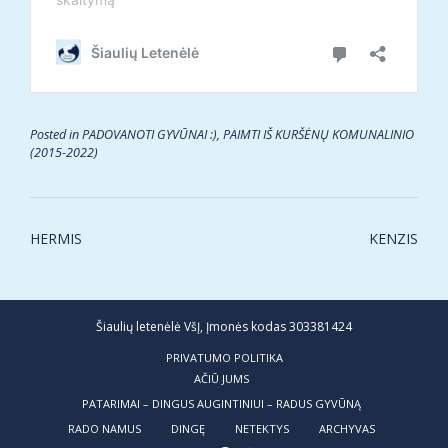
Posted in
PADOVANOTI GYVŪNAI :)
,
PAIMTI IŠ KURŠĖNŲ KOMUNALINIO
(2015-2022)
Post
HERMIS
KENZIS
navigation
Šiaulių letenėlė VšĮ, Įmonės kodas 303381424
PRIVATUMO POLITIKA
AČIŪ JUMS
PATARIMAI – DINGUS AUGINTINIUI – RADUS GYVŪNĄ
RADO NAMUS
DINGĘ
NETEKTYS
ARCHYVAS