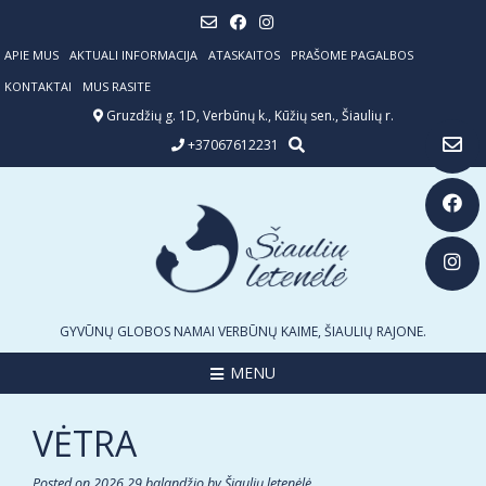
Skip
to
content
APIE MUS
AKTUALI INFORMACIJA
ATASKAITOS
PRAŠOME PAGALBOS
KONTAKTAI
MUS RASITE
Gruzdžių g. 1D, Verbūnų k., Kūžių sen., Šiaulių r.
+37067612231
GYVŪNŲ GLOBOS NAMAI VERBŪNŲ KAIME, ŠIAULIŲ RAJONE.
MENU
VĖTRA
Posted on
2026 29 balandžio
by
Šiaulių letenėlė